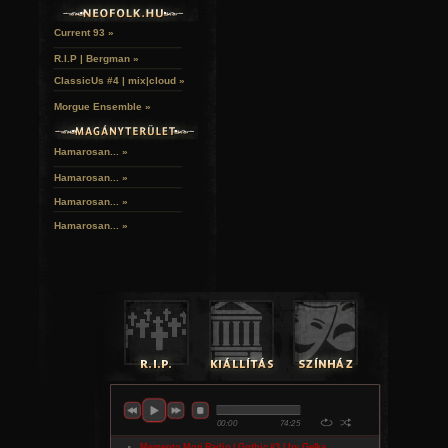
Current 93 »
R.I.P | Bergman »
ClassicUs #4 | mix|cloud »
Morgue Ensemble »
Hamarosan... »
Hamarosan...
»
Hamarosan...
»
Hamarosan...
»