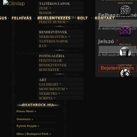
TAJTÉKOS LAPOK
Jump to navigation
ZENE
ÍRÁSOK
EGYÜTTESEK
Felhasználón
BOSZORKÁNYKONYHA
IRODALOM
INTERJÚK
FEKETE HUMOR
FILM
FORDÍTÁSOK
KÉPES
A webhelyen regisztr
MŰVÉSZET
DALSZÖVEGEK
RENDEZVÉNYEK
SZÖVEGES
ÍRÁSTÖRTÉNET
NEKROMANTIKA
Jelszó
*
TAJTÉKOS NAPOK
AKTUÁLIS
R.I.P.
A MÚLT
A felhasználónévhez t
FOTÓGALÉRIA
FESZTIVÁLOK
RENDEZVÉNYEK
KONCERTEK
ART
GALERIART
MONUMENTUM
ARTGALERI
NEKRETRO
TEMETŐK
KÉPREGÉNYEK
SCRIPTA
SZUBKULT
TEMPLOMOK
LAKÁSKULTS
NOVELLÁK
FEKETE LYUK
VÁRAK
VERSEK
RELIKVIÁK
HELYEK
Klaus Nomi »
HALÁLTÁNC
Omniozis »
Kylmä Krypta »
Idles | Budapest Park »