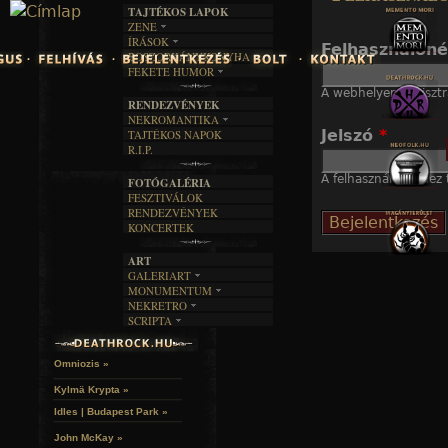
TAJTÉKOS LAPOK
Jump to navigation
ZENE
ÍRÁSOK
EGYÜTTESEK
Felhasználón
BOSZORKÁNYKONYHA
IRODALOM
INTERJÚK
FEKETE HUMOR
FILM
FORDÍTÁSOK
KÉPES
A webhelyen regisztr
MŰVÉSZET
DALSZÖVEGEK
RENDEZVÉNYEK
SZÖVEGES
ÍRÁSTÖRTÉNET
NEKROMANTIKA
Jelszó
*
TAJTÉKOS NAPOK
AKTUÁLIS
R.I.P.
A MÚLT
A felhasználónévhez t
FOTÓGALÉRIA
FESZTIVÁLOK
RENDEZVÉNYEK
KONCERTEK
ART
GALERIART
MONUMENTUM
ARTGALERI
NEKRETRO
TEMETŐK
KÉPREGÉNYEK
SCRIPTA
SZUBKULT
TEMPLOMOK
LAKÁSKULTS
NOVELLÁK
FEKETE LYUK
VÁRAK
VERSEK
RELIKVIÁK
HELYEK
Omniozis »
HALÁLTÁNC
Kylmä Krypta »
Idles | Budapest Park »
John McKay »