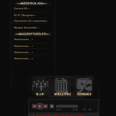
Current 93 »
R.I.P | Bergman »
ClassicUs #4 | mix|cloud »
Morgue Ensemble »
Hamarosan... »
Hamarosan...
»
Hamarosan...
»
Hamarosan...
»