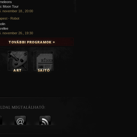
meleons
ic Moon Tour
. november 18., 20:00
pest - Robot
olin
rellee
. november 26., 19:30