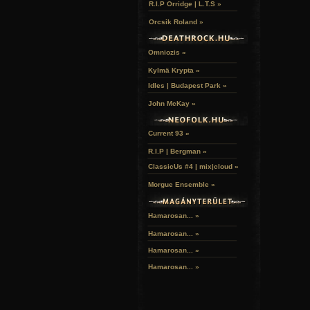
R.I.P Orridge | L.T.S »
Orcsik Roland »
Omniozis »
Kylmä Krypta »
Idles | Budapest Park »
John McKay »
Current 93 »
R.I.P | Bergman »
ClassicUs #4 | mix|cloud »
Morgue Ensemble »
Hamarosan... »
Hamarosan...
»
Hamarosan...
»
Hamarosan...
»