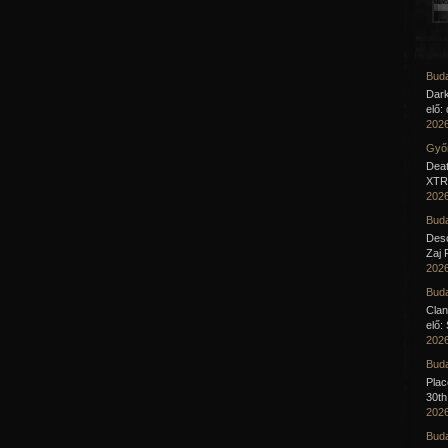
Buda
Dar
elő:
2026
Győr
Deat
XTR 
2026
Buda
Desc
Zaj 
2026
Buda
Clan
elő:
2026
Buda
Pla
30th
2026
Buda