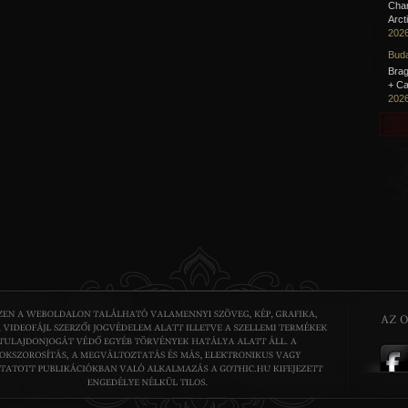
Cha
Arct
2026
Buda
Brag
+ Ca
2026