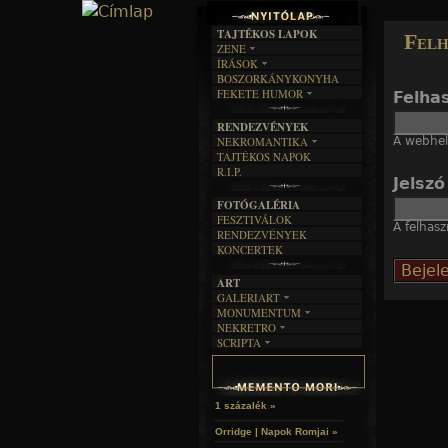
TAJTÉKOS LAPOK
Felh
ZENE
ÍRÁSOK
EGYÜTTESEK
BOSZORKÁNYKONYHA
IRODALOM
INTERJÚK
FEKETE HUMOR
Felha
FILM
FORDÍTÁSOK
KÉPES
MŰVÉSZET
DALSZÖVEGEK
RENDEZVÉNYEK
SZÖVEGES
ÍRÁSTÖRTÉNET
A webhely
NEKROMANTIKA
TAJTÉKOS NAPOK
AKTUÁLIS
R.I.P.
A MÚLT
Jelsz
FOTÓGALÉRIA
FESZTIVÁLOK
A felhasz
RENDEZVÉNYEK
KONCERTEK
ART
GALERIART
MONUMENTUM
ARTGALERI
NEKRETRO
TEMETŐK
KÉPREGÉNYEK
SCRIPTA
SZUBKULT
TEMPLOMOK
LAKÁSKULTS
NOVELLÁK
FEKETE LYUK
VÁRAK
VERSEK
RELIKVIÁK
HELYEK
HALÁLTÁNC
1 százalék »
Orridge | Napok Romjai »