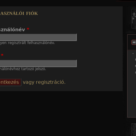
Jump to navigation
asználói fiók
sználónév
*
en regisztrált felhasználónév.
ó
*
nálónévhez tartozó jelszó.
vagy regisztráció.