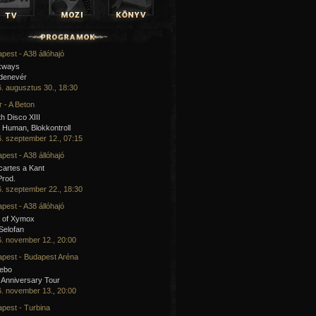
pest - A38 állóhajó
kways
 denevér
. augusztus 30., 18:30
 - A Beton
h Disco XIII
Human, Blokkontroll
. szeptember 12., 07:15
pest - A38 állóhajó
artes a Kant
Prod.
. szeptember 22., 18:30
pest - A38 állóhajó
 of Xymox
 Selofan
. november 12., 20:00
pest - Budapest Aréna
cebo
 Anniversary Tour
. november 13., 20:00
pest - Turbina