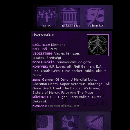
ŐSZENTSÉGE
Körmend
SZÜL. HELY:
1979
SZÜL. IDŐ:
Vas és fémszer.
VÉGZETTSÉG:
lakatos, érettségi
rendvédelmi dolgozó
FOGLALKOZÁS:
H.P. Lovecraft, Neil Gaiman, E.A.
KÖNYVEK:
Poe, Csáth Géza, Clive Barker, Biblia, okkult
tanok.
Garden Of Delight/ Merciful Nuns,
ZENE:
Christian Death, Sopor Aeternus, Blutengel, All
Gone Dead, Frank The Baptist, 45 Grave,
Sisters of Mercy, Faith And The Muse
H.R. Giger, Boris Vallejo, Dürer,
MŰVÉSZET:
Beksinski
oszentsege@gmail.com
KONTAKT: