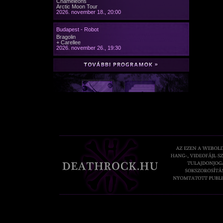
Chameleons
Arctic Moon Tour
2026. november 18., 20:00
Budapest - Robot
Bragolin
+ Carellee
2026. november 26., 19:30