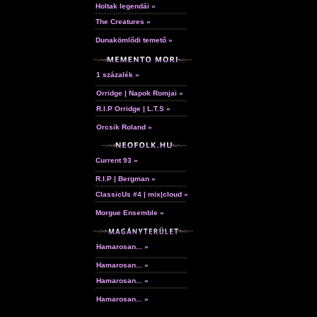
Holtak legendái »
The Creatures »
Dunakömlődi temető »
1 százalék »
Orridge | Napok Romjai »
R.I.P Orridge | L.T.S »
Orcsik Roland »
Current 93 »
R.I.P | Bergman »
ClassicUs #4 | mix|cloud »
Morgue Ensemble »
Hamarosan... »
Hamarosan... »
Hamarosan... »
Hamarosan... »