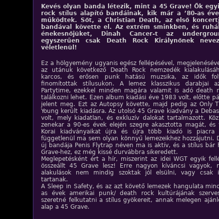
Kevés olyan banda létezik, mint a 45 Grave! Ők egy
rock stílus alapító bandáinak, kik már a ’80-as éve
működtek. Sőt, a Christian Death, az első koncertj
bandával követte el. Az extrém sminkben, és ruhá
énekesnőjüket, Dinah Cancer-t az undergro
egyszerűen csak Death Rock Királynőnek neve
véletlenül!
Ez a hölgyemény ugyanis egész fellépésével, megjelenéséve
az utánuk következő Death Rock nemzedék kialakulásáh
karcos, és erősen punk hatású muzsika, az idők f
finomítottak stílusukon. A lemez klasszikus darabjai 
Partytime, ezekkel minden magára valamit is adó death 
találkozni lehet. Ezen album kiadási éve 1983 volt, előtte p
jelent meg. Ezt az Autopsy követte, majd pedig az Only 
Young került kiadásra. Az utolsó 45 Grave kiadvány a Deba
volt, mely kiadatlan, és exkluzív dalokat tartalmazott. K
zenekar a 90-es évek elején szegre akasztotta magát, és v
Korai kiadványaikat újra és újra több kiadó is piacra 
függetlenül ma sem olyan könnyű lemezeikhez hozzájutni. 
új bandája Penis Flytrap néven ma is aktív, és a stílus bár
Grave-hez, ez még kissé durvábbra sikeredett.
Meglepetésként ért a hír, miszerint az idei WGT egyik fell
összeállt 45 Grave lesz! Erre nagyon kíváncsi vagyok, 
alakulások nem mindig szoktak jól elsülni, vagy csak i
tartanak.
A Sleep in Safety, és az azt követő lemezek hangulata min
as évek amerikai punk/ death rock kultúrájának szerves
szeretné felkutatni a stílus gyökereit, annak melegen ajánlo
alap a 45 Grave.