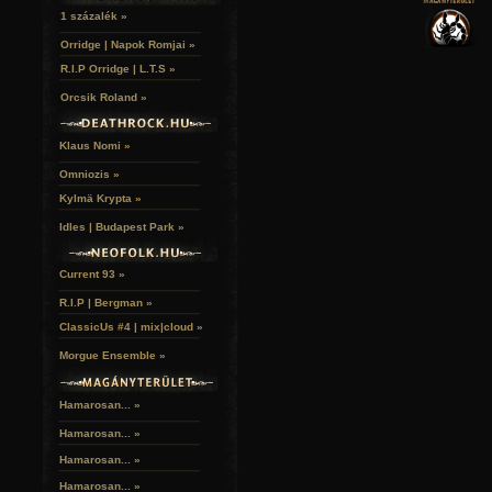
VERSEK
RELIKVIÁK
HELYEK
1 százalék »
HALÁLTÁNC
Orridge | Napok Romjai »
R.I.P Orridge | L.T.S »
Orcsik Roland »
Klaus Nomi »
Omniozis »
Kylmä Krypta »
Idles | Budapest Park »
Current 93 »
R.I.P | Bergman »
ClassicUs #4 | mix|cloud »
Morgue Ensemble »
Hamarosan... »
Hamarosan...
»
Hamarosan...
»
Hamarosan...
»