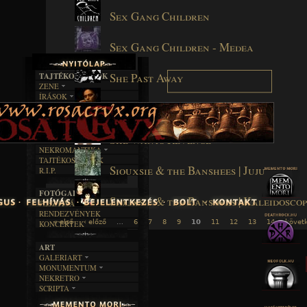
Sex Gang Children
Sex Gang Children - Medea
She Past Away
TAJTÉKOS LAPOK
ZENE
ÍRÁSOK
EGYÜTTESEK
She Past Away - Asimilasyon
BOSZORKÁNYKONYHA
IRODALOM
INTERJÚK
FEKETE HUMOR
FILM
FORDÍTÁSOK
KÉPES
MŰVÉSZET
DALSZÖVEGEK
She Wants Revenge
RENDEZVÉNYEK
SZÖVEGES
ÍRÁSTÖRTÉNET
NEKROMANTIKA
TAJTÉKOS NAPOK
AKTUÁLIS
Siouxsie & the Banshees | Juju
R.I.P.
A MÚLT
FOTÓGALÉRIA
Siouxsie & the Banshees | Kaleidosco
FESZTIVÁLOK
RENDEZVÉNYEK
« első
‹ előző
…
6
7
8
9
10
11
12
13
14
követk
KONCERTEK
ART
GALERIART
MONUMENTUM
ARTGALERI
NEKRETRO
TEMETŐK
KÉPREGÉNYEK
SCRIPTA
SZUBKULT
TEMPLOMOK
LAKÁSKULTS
NOVELLÁK
FEKETE LYUK
VÁRAK