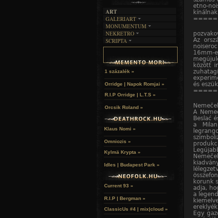
etno-noi
ART
kínálnak
=====
GALERIART
MONUMENTUM
ARTGALERI
NEKRETRO
pozvako
TEMETŐK
KÉPREGÉNYEK
Az orsz
SCRIPTA
SZUBKULT
TEMPLOMOK
LAKÁSKULTS
noiseroc
NOVELLÁK
FEKETE LYUK
VÁRAK
16mm-es
VERSEK
megújul
RELIKVIÁK
HELYEK
között i
HALÁLTÁNC
zuhatag
1 százalék »
experime
és eszük
Orridge | Napok Romjai »
=====
R.I.P Orridge | L.T.S »
Nemeče
Orcsik Roland »
A Nemeč
Beslać é
a Milan
Klaus Nomi »
legrang
szimboli
Omniozis »
produkci
Legújab
Kylmä Krypta »
Nemeček
kiadván
Idles | Budapest Park »
lélegze
összefo
korunk s
Current 93 »
adja, ho
a legend
R.I.P | Bergman »
kiemelv
ereklyék
ClassicUs #4 | mix|cloud »
Egy gaz