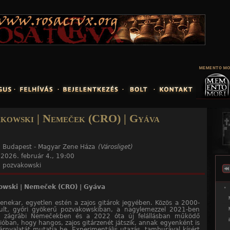
Jump to navigation
akowski | Nemeček (CRO) | Gyáva
:
Budapest - Magyar Zene Háza
(Városliget)
:
2026. február 4., 19:00
:
pozvakowski
owski | Nemeček (CRO) | Gyáva
nekar, egyetlen estén a zajos gitárok jegyében. Közös a 2000-
ult, győri gyökerű pozvakowskiban, a nagylemezzel 2021-ben
t zágrábi Nemečekben és a 2022 óta új felállásban működő
ióban, hogy hangos, zajos gitárzenét játszik, annak egyenként is
rnyalatát mutatja be. Experimentális utazás, tamburával kísért