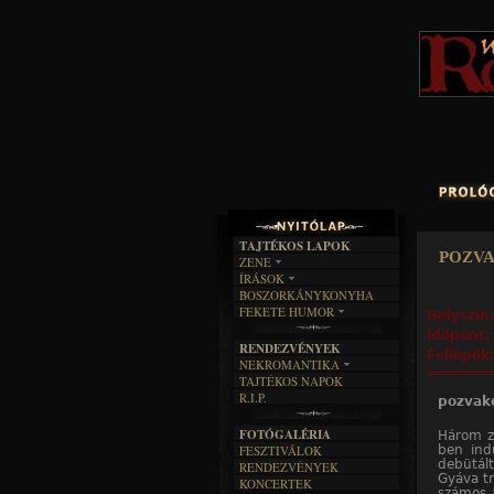
TAJTÉKOS LAPOK
pozv
ZENE
ÍRÁSOK
EGYÜTTESEK
BOSZORKÁNYKONYHA
IRODALOM
INTERJÚK
FEKETE HUMOR
Helyszín
FILM
FORDÍTÁSOK
KÉPES
Időpont
MŰVÉSZET
DALSZÖVEGEK
RENDEZVÉNYEK
SZÖVEGES
Fellépők
ÍRÁSTÖRTÉNET
NEKROMANTIKA
TAJTÉKOS NAPOK
AKTUÁLIS
R.I.P.
pozvak
A MÚLT
FOTÓGALÉRIA
Három ze
ben ind
FESZTIVÁLOK
debütál
RENDEZVÉNYEK
Gyáva tr
KONCERTEK
számos á