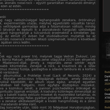
se, atonális noise-rock – együtt garantáltan maradandó élményt
 ezen az estén.
====================
wski
ág nagy valószínűséggel leghangosabb zenekara, öntörvényű
k, experimentális utazás, melyhez egyedülálló vizualitás társul.
 vetítőgépek garmadája adja a folyamatosan változó, mindig
ó látványt és egészíti ki a pozvakowski hangulati szélsőségek
ngázó hangorkánját a túlcsorduló érzelmektől a kíméletlen zaj-
ig. Az elmúlt 25 évben hat stúdióalbumon mutatták be az
ntális noiserock minden létező szegmensét, készül a következő
 ágában sincs leállni.
====================
k
ek egy rock power trió, melynek tagjai Vedran Živković, Leo
s Borna Maksan. Jellegzetes zenei világukkal 2024-ben elnyerték
 Mladenović-díjat, amely a regionális zenei színtér egyik
osabb kitüntetése. Zenéjük a rock, a krautrock és a szláv
zmus merész fúziója, gazdagítva a szlavón tambura és a kortárs
Buda
ó varázsával.
b albumukkal, a Prokletije II-vel (Lack of Records, 2024) a
Dar
 folytatja ambiciózus trilógiájának építését, amely debütáló
elő:
yukkal kezdődött. Az album olyan egész, amelyet egyetlen
2026
tvételben kell hallgatni, mint egyfajta disztópikus mozaikot,
nva a kozmikus zenét, a pannon pszichedelikus örökséget és
Győr
pirituális tájainak erózióját. A kiadvány különleges dimenzióját az
Deat
gy a bakelit kiadás exkluzív mixeket és masterelést tartalmaz, és
ás németországi Pallas gyárban préselték 180 grammos vinylre,
XTR 
e a zenekar elkötelezettségét a kiváló hangminőség és a zenei
2026
 maradandó értéke iránt.
dag koncertév után, több mint 30 fellépéssel Horvátországban,
Buda