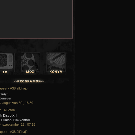
pest - A38 állóhajó
kways
 denevér
. augusztus 30., 18:30
 - A Beton
h Disco XIII
Human, Blokkontroll
. szeptember 12., 07:15
pest - A38 állóhajó