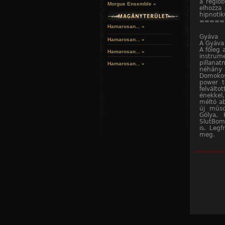
a régió
Morgue Ensemble »
elhozza
hipnotik
=====
Hamarosan... »
Gyáva
Hamarosan...
»
A Gyáva 
A főleg 
Hamarosan...
»
instrum
pillanat
Hamarosan...
»
néhány 
Domokos
power tr
felvált
énekkel,
méltó a
új műso
Gólya, K
SlutBomb
is. Legf
meg.