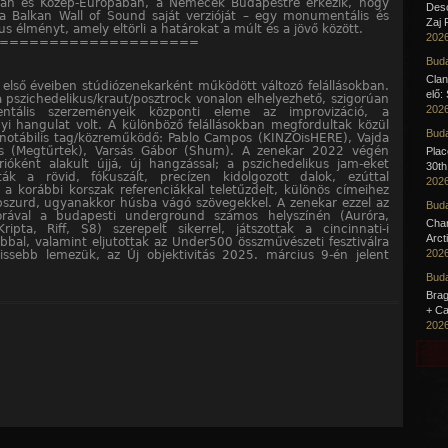
ban és Közép-Európában, a Nemeček Budapestre érkezik, hogy
Desc
 a Balkan Wall of Sound saját verzióját – egy monumentális és
Zaj 
us élményt, amely eltörli a határokat a múlt és a jövő között.
2026
====================
Buda
Clan
első éveiben stúdiózenekarként működött változó felállásokban.
elő:
a pszichedelikus/kraut/posztrock vonalon elhelyezhető, szigorúan
2026
entális szerzeményeik központi eleme az improvizáció, a
nyi hangulat volt. A különböző felállásokban megfordultak közül
Buda
notábilis tag/közreműködő: Pablo Campos (KINZOisHERE), Vajda
 (Megtűrtek), Varsás Gábor (Shum). A zenekar 2022 végén
Pla
ióként alakult újjá, új hangzással; a pszichedelikus jam-eket
30th
ották a rövid, fókuszált, precízen kidolgozott dalok, ezúttal
2026
 a korábbi korszak referenciákkal teletűzdelt, különös címeihez
bszurd, ugyanakkor húsba vágó szövegekkel. A zenekar ezzel az
Buda
rával a budapesti underground számos helyszínén (Auróra,
Cha
ripta, Riff, S8) szerepelt sikerrel, játszottak a cincinnati-i
Arct
bal, valamint eljutottak az Under500 összművészeti fesztiválra
2026
rissebb lemezük, az Új objektivitás 2025. március 9-én jelent
Buda
Brag
+ Ca
2026