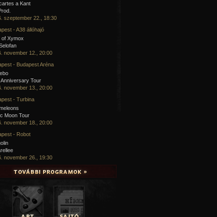
artes a Kant
Prod.
. szeptember 22., 18:30
pest - A38 állóhajó
 of Xymox
 Selofan
. november 12., 20:00
pest - Budapest Aréna
cebo
 Anniversary Tour
. november 13., 20:00
pest - Turbina
meleons
ic Moon Tour
. november 18., 20:00
pest - Robot
olin
rellee
. november 26., 19:30