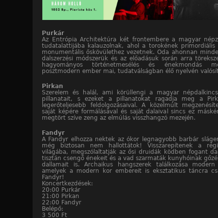
Purkár
Az Entrópia Architektúra két frontembere a magyar népze
tudatalattijába kalauzolnak, ahol a torokének primordiális
monumentális őskövülethez vezetnek. Oda ahonnan mind
dalszerzési módszerük és az előadásuk során arra töreks
hagyományos történetmesélés és énekmondás mó
posztmodern ember mai, tudatválságban élő nyelvén valósí
Pirkan
Szerelem és halál, ami körüllengi a magyar népdalkinc
pillanatait, s ezeket a pillanatokat ragadja meg a Pir
legerőteljesebb feldolgozásaival. A közelmúlt megzenésít
saját képére formálásával és saját dalaival sincs ez másk
megtört szíve zeng az elmúlás visszhangzó mezején.
Fandyr
A Fandyr elhozza nektek az ókor legnagyobb barbár sláge
még biztosan nem hallottátok! Visszarepítenek a rég
világába, megszólaltatják az ősi druidák ködben fogant dal
tisztán csengő énekeit és a vad szarmaták kunyhóinak gőzé
dallamait is. Archaikus hangszerek találkozása modern 
amelyek a modern kor embereit is eksztatikus táncra csá
Fandyr!
Koncertkezdések:
20:00 Purkár
21:00 Pirkan
22:00 Fandyr
Belépő:
3 500 Ft