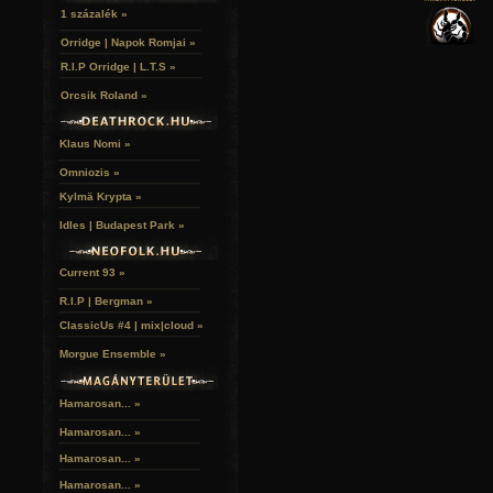
VERSEK
RELIKVIÁK
HELYEK
1 százalék »
HALÁLTÁNC
Orridge | Napok Romjai »
R.I.P Orridge | L.T.S »
Orcsik Roland »
Klaus Nomi »
Omniozis »
Kylmä Krypta »
Idles | Budapest Park »
Current 93 »
R.I.P | Bergman »
ClassicUs #4 | mix|cloud »
Morgue Ensemble »
Hamarosan... »
Hamarosan...
»
Hamarosan...
»
Hamarosan...
»