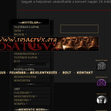
(jegyek a helyszínen vásárolhatók a koncert napján 19 órátó
TAJTÉKOS LAPOK
ZENE
ÍRÁSOK
EGYÜTTESEK
BOSZORKÁNYKONYHA
IRODALOM
INTERJÚK
FEKETE HUMOR
FILM
FORDÍTÁSOK
KÉPES
MŰVÉSZET
DALSZÖVEGEK
RENDEZVÉNYEK
SZÖVEGES
ÍRÁSTÖRTÉNET
NEKROMANTIKA
TAJTÉKOS NAPOK
AKTUÁLIS
R.I.P.
A MÚLT
FOTÓGALÉRIA
FESZTIVÁLOK
RENDEZVÉNYEK
KONCERTEK
ART
GALERIART
MONUMENTUM
ARTGALERI
NEKRETRO
TEMETŐK
KÉPREGÉNYEK
SCRIPTA
SZUBKULT
TEMPLOMOK
LAKÁSKULTS
NOVELLÁK
FEKETE LYUK
VÁRAK