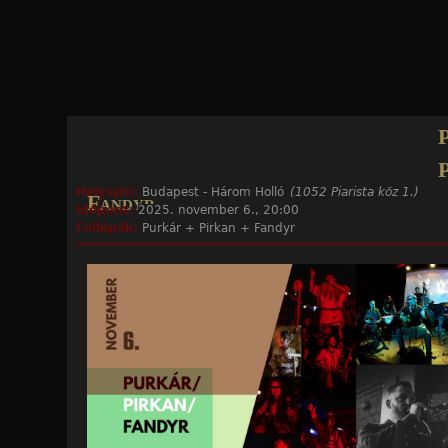
Jump to navigation
Helyszín:
Budapest - Három Holló
(1052 Piarista köz 1.)
Fandyr
Időpont:
2025. november 6., 20:00
Fellépők:
Purkár + Pirkan + Fandyr