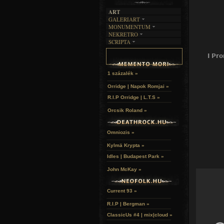
ART
GALERIART
MONUMENTUM
ARTGALERI
NEKRETRO
TEMETŐK
KÉPREGÉNYEK
SCRIPTA
SZUBKULT
TEMPLOMOK
LAKÁSKULTS
NOVELLÁK
FEKETE LYUK
VÁRAK
I Pro
VERSEK
RELIKVIÁK
HELYEK
HALÁLTÁNC
1 százalék »
Orridge | Napok Romjai »
R.I.P Orridge | L.T.S »
Orcsik Roland »
Omniozis »
Kylmä Krypta »
Idles | Budapest Park »
John McKay »
Current 93 »
R.I.P | Bergman »
ClassicUs #4 | mix|cloud »