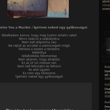
MŰVÉ
Chris
KONTA
mise You a Murder / Ígértem neked egy gyilkosságot
Kételkedem benne, hogy meg tudom értetni veled
Nincs reakció a szabályokra
Nem kell időpontra várj
Ne rejtsd az arcodat a szemüveged mögé
Fektesd a kezeid a térdedre
Kelekótya
Időeltolódás felismerése
Nem akarom, hogy elrejtőzz
Ez az út túl messze van
Nem kell felkutatni és felhívni
Buda
Az első ügyem
Dar
Ez nem egy téveszme
elő:
Ígértem neked egy gyilkosságot
2026
Győr
Deat
XTR 
2026
Buda
Desc