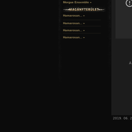
Morgue Ensemble »
Hamarosan... »
Hamarosan...
»
Hamarosan...
»
Hamarosan...
»
A
2019. 06. 2