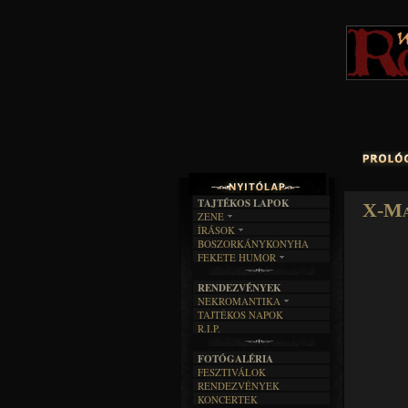
TAJTÉKOS LAPOK
X-Ma
ZENE
ÍRÁSOK
EGYÜTTESEK
BOSZORKÁNYKONYHA
IRODALOM
INTERJÚK
FEKETE HUMOR
FILM
FORDÍTÁSOK
KÉPES
MŰVÉSZET
DALSZÖVEGEK
RENDEZVÉNYEK
SZÖVEGES
ÍRÁSTÖRTÉNET
NEKROMANTIKA
TAJTÉKOS NAPOK
AKTUÁLIS
R.I.P.
A MÚLT
FOTÓGALÉRIA
FESZTIVÁLOK
RENDEZVÉNYEK
KONCERTEK