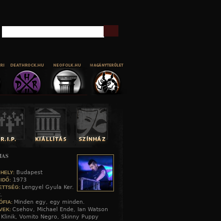
Keresés
MAS
Budapest
 HELY:
1973
 IDŐ:
Lengyel Gyula Ker.
ETTSÉG:
.
Minden egy, egy minden.
ÓFIA:
Csehov, Michael Ende, Ian Watson
VEK:
Klinik, Vomito Negro, Skinny Puppy
: