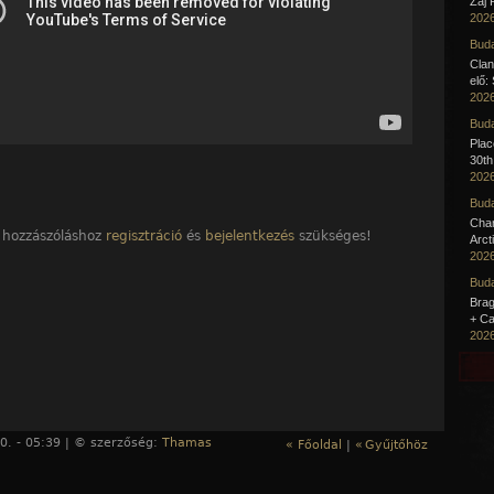
Zaj 
2026
Buda
Clan
elő:
2026
Buda
Pla
30th
2026
Buda
Cha
 hozzászóláshoz
regisztráció
és
bejelentkezés
szükséges!
Arct
2026
Buda
Brag
+ Ca
2026
0. - 05:39 | © szerzőség:
Thamas
« Főoldal
|
«
Gyűjtőhöz