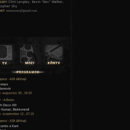
Clint Langley, Kevin "Kev" Walker,
SZET:
topher Shy
interzoner@gmail.com
KT:
pest - A38 állóhajó
kways
 denevér
. augusztus 30., 18:30
 - A Beton
h Disco XIII
Human, Blokkontroll
. szeptember 12., 07:15
pest - A38 állóhajó
artes a Kant