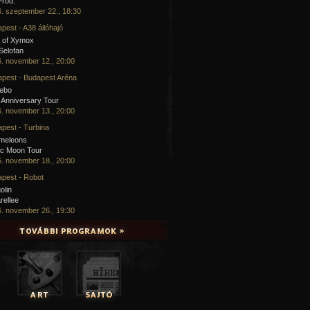
Prod.
. szeptember 22., 18:30
pest - A38 állóhajó
 of Xymox
 Selofan
. november 12., 20:00
pest - Budapest Aréna
cebo
 Anniversary Tour
. november 13., 20:00
pest - Turbina
meleons
ic Moon Tour
. november 18., 20:00
pest - Robot
olin
rellee
. november 26., 19:30