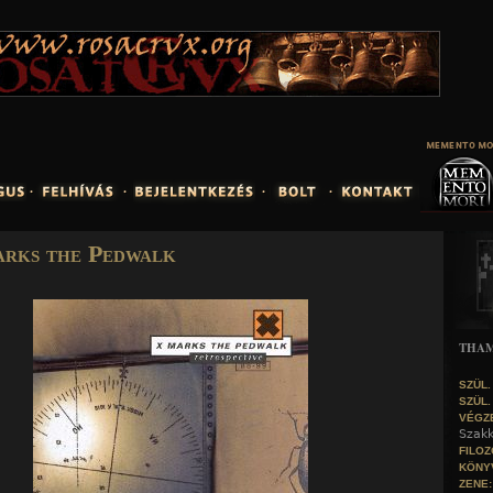
Jump to navigation
rks the Pedwalk
THA
SZÜL.
SZÜL.
VÉGZ
Szakk
FILOZ
KÖNY
ZENE