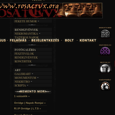
TAJTÉKOS LAPOK
ZENE
ÍRÁSOK
EGYÜTTESEK
BOSZORKÁNYKONYHA
IRODALOM
INTERJÚK
FEKETE HUMOR
FILM
FORDÍTÁSOK
KÉPES
MŰVÉSZET
DALSZÖVEGEK
RENDEZVÉNYEK
SZÖVEGES
ÍRÁSTÖRTÉNET
NEKROMANTIKA
TAJTÉKOS NAPOK
AKTUÁLIS
R.I.P.
A MÚLT
FOTÓGALÉRIA
FESZTIVÁLOK
RENDEZVÉNYEK
KONCERTEK
ART
GALERIART
MONUMENTUM
ARTGALERI
NEKRETRO
TEMETŐK
KÉPREGÉNYEK
SCRIPTA
SZUBKULT
TEMPLOMOK
LAKÁSKULTS
NOVELLÁK
FEKETE LYUK
VÁRAK
VERSEK
RELIKVIÁK
HELYEK
1 százalék »
HALÁLTÁNC
Orridge | Napok Romjai »
R.I.P Orridge | L.T.S »