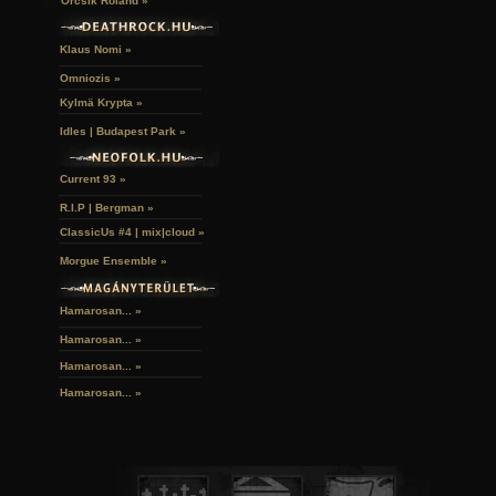
Orcsik Roland »
Klaus Nomi »
Omniozis »
Kylmä Krypta »
Idles | Budapest Park »
Current 93 »
R.I.P | Bergman »
ClassicUs #4 | mix|cloud »
Morgue Ensemble »
Hamarosan... »
Hamarosan...
»
Hamarosan...
»
Hamarosan...
»