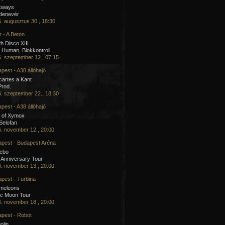
kways
 denevér
. augusztus 30., 18:30
 - A Beton
h Disco XIII
Human, Blokkontroll
. szeptember 12., 07:15
pest - A38 állóhajó
artes a Kant
Prod.
. szeptember 22., 18:30
pest - A38 állóhajó
 of Xymox
 Selofan
. november 12., 20:00
pest - Budapest Aréna
cebo
 Anniversary Tour
. november 13., 20:00
pest - Turbina
meleons
ic Moon Tour
. november 18., 20:00
pest - Robot
olin