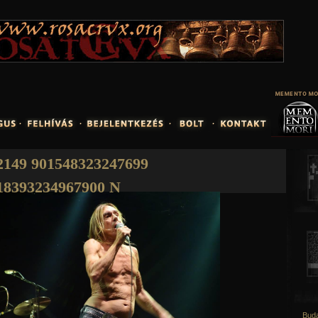
Jump to navigation
2149 901548323247699
18393234967900 N
Buda