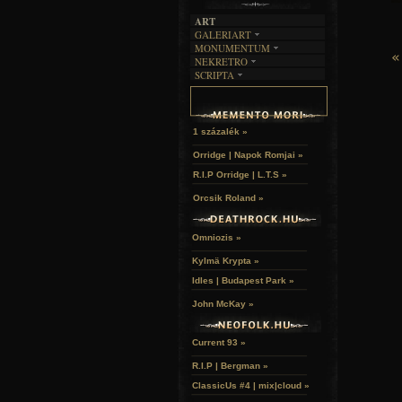
ART
GALERIART
MONUMENTUM
ARTGALERI
«
NEKRETRO
TEMETŐK
KÉPREGÉNYEK
SCRIPTA
SZUBKULT
TEMPLOMOK
LAKÁSKULTS
NOVELLÁK
FEKETE LYUK
VÁRAK
VERSEK
RELIKVIÁK
HELYEK
HALÁLTÁNC
1 százalék »
Orridge | Napok Romjai »
R.I.P Orridge | L.T.S »
Orcsik Roland »
Omniozis »
Kylmä Krypta »
Idles | Budapest Park »
John McKay »
Current 93 »
R.I.P | Bergman »
ClassicUs #4 | mix|cloud »