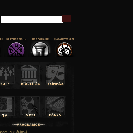
Keresés
pest - A38 állóhajó