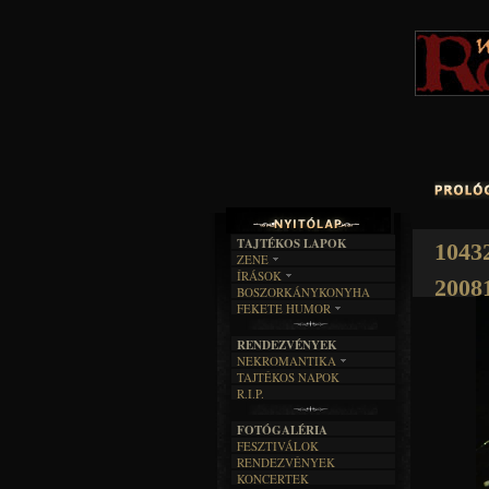
TAJTÉKOS LAPOK
1043
ZENE
ÍRÁSOK
EGYÜTTESEK
2008
BOSZORKÁNYKONYHA
IRODALOM
INTERJÚK
FEKETE HUMOR
FILM
FORDÍTÁSOK
KÉPES
MŰVÉSZET
DALSZÖVEGEK
RENDEZVÉNYEK
SZÖVEGES
ÍRÁSTÖRTÉNET
NEKROMANTIKA
TAJTÉKOS NAPOK
AKTUÁLIS
R.I.P.
A MÚLT
FOTÓGALÉRIA
FESZTIVÁLOK
RENDEZVÉNYEK
KONCERTEK