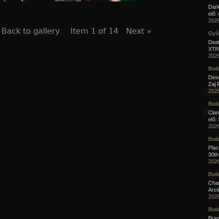
Dar
elő:
2026
 Back to gallery
Item 1 of 14
Next »
Győr
Deat
XTR 
2026
Buda
Desc
Zaj 
2026
Buda
Clan
elő:
2026
Buda
Pla
30th
2026
Buda
Cha
Arct
2026
Buda
Brag