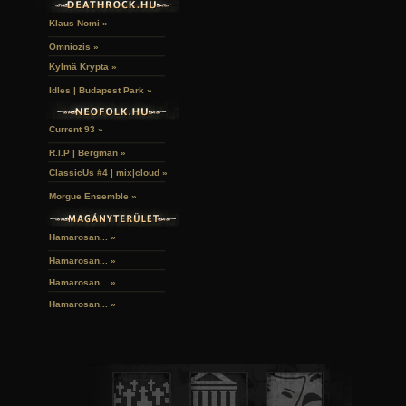
Klaus Nomi »
Omniozis »
Kylmä Krypta »
Idles | Budapest Park »
Current 93 »
R.I.P | Bergman »
ClassicUs #4 | mix|cloud »
Morgue Ensemble »
Hamarosan... »
Hamarosan...
»
Hamarosan...
»
Hamarosan...
»