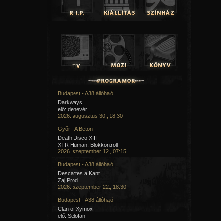
Budapest - A38 állóhajó
Darkways
elő: denevér
2026. augusztus 30., 18:30
Győr - A Beton
Death Disco XIII
XTR Human, Blokkontroll
2026. szeptember 12., 07:15
Budapest - A38 állóhajó
Descartes a Kant
Zaj Prod.
2026. szeptember 22., 18:30
Budapest - A38 állóhajó
Clan of Xymox
elő: Selofan