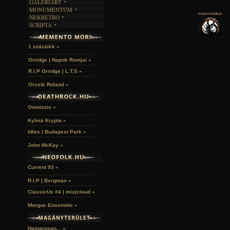
GALERIART
MONUMENTUM
ARTGALERI
NEKRETRO
TEMETŐK
KÉPREGÉNYEK
SCRIPTA
SZUBKULT
TEMPLOMOK
LAKÁSKULTS
NOVELLÁK
FEKETE LYUK
VÁRAK
VERSEK
RELIKVIÁK
HELYEK
1 százalék »
HALÁLTÁNC
Orridge | Napok Romjai »
R.I.P Orridge | L.T.S »
Orcsik Roland »
Omniozis »
Kylmä Krypta »
Idles | Budapest Park »
John McKay »
Current 93 »
R.I.P | Bergman »
ClassicUs #4 | mix|cloud »
Morgue Ensemble »
Hamarosan... »