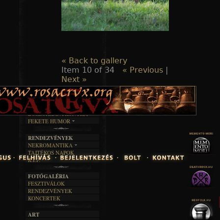
« Back to gallery
Item 10 of 34
« Previous
|
Next »
TAJTÉKOS LAPOK
ZENE
ÍRÁSOK
EGYÜTTESEK
BOSZORKÁNYKONYHA
IRODALOM
INTERJÚK
FEKETE HUMOR
FILM
FORDÍTÁSOK
KÉPES
MŰVÉSZET
DALSZÖVEGEK
RENDEZVÉNYEK
SZÖVEGES
ÍRÁSTÖRTÉNET
NEKROMANTIKA
TAJTÉKOS NAPOK
AKTUÁLIS
R.I.P.
A MÚLT
FOTÓGALÉRIA
FESZTIVÁLOK
RENDEZVÉNYEK
KONCERTEK
ART