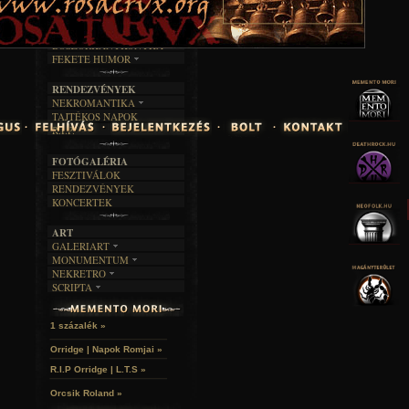
TAJTÉKOS LAPOK
ZENE
ÍRÁSOK
EGYÜTTESEK
BOSZORKÁNYKONYHA
IRODALOM
INTERJÚK
FEKETE HUMOR
FILM
FORDÍTÁSOK
KÉPES
MŰVÉSZET
DALSZÖVEGEK
RENDEZVÉNYEK
SZÖVEGES
ÍRÁSTÖRTÉNET
NEKROMANTIKA
TAJTÉKOS NAPOK
AKTUÁLIS
R.I.P.
A MÚLT
FOTÓGALÉRIA
FESZTIVÁLOK
RENDEZVÉNYEK
KONCERTEK
ART
GALERIART
MONUMENTUM
ARTGALERI
NEKRETRO
TEMETŐK
KÉPREGÉNYEK
SCRIPTA
SZUBKULT
TEMPLOMOK
LAKÁSKULTS
NOVELLÁK
FEKETE LYUK
VÁRAK
VERSEK
RELIKVIÁK
HELYEK
1 százalék »
HALÁLTÁNC
Orridge | Napok Romjai »
R.I.P Orridge | L.T.S »
Orcsik Roland »