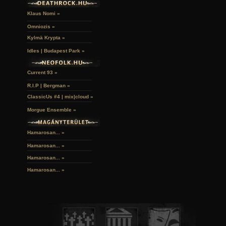
Klaus Nomi »
Omniozis »
Kylmä Krypta »
Idles | Budapest Park »
Current 93 »
R.I.P | Bergman »
ClassicUs #4 | mix|cloud »
Morgue Ensemble »
Hamarosan... »
Hamarosan...
»
Hamarosan...
»
Hamarosan...
»