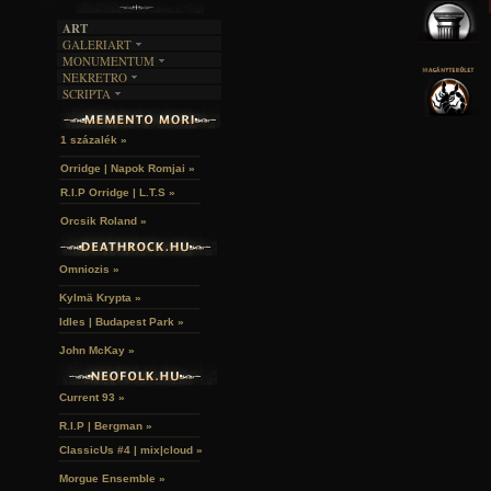
ART
GALERIART
MONUMENTUM
ARTGALERI
NEKRETRO
TEMETŐK
KÉPREGÉNYEK
SCRIPTA
SZUBKULT
TEMPLOMOK
LAKÁSKULTS
NOVELLÁK
FEKETE LYUK
VÁRAK
VERSEK
RELIKVIÁK
HELYEK
1 százalék »
HALÁLTÁNC
Orridge | Napok Romjai »
R.I.P Orridge | L.T.S »
Orcsik Roland »
Omniozis »
Kylmä Krypta »
Idles | Budapest Park »
John McKay »
Current 93 »
R.I.P | Bergman »
ClassicUs #4 | mix|cloud »
Morgue Ensemble »