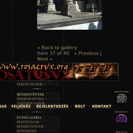
« Back to gallery
Item 37 of 40
« Previous
|
Next »
TAJTÉKOS LAPOK
ZENE
ÍRÁSOK
EGYÜTTESEK
BOSZORKÁNYKONYHA
IRODALOM
INTERJÚK
FEKETE HUMOR
FILM
FORDÍTÁSOK
KÉPES
MŰVÉSZET
DALSZÖVEGEK
RENDEZVÉNYEK
SZÖVEGES
ÍRÁSTÖRTÉNET
NEKROMANTIKA
TAJTÉKOS NAPOK
AKTUÁLIS
R.I.P.
A MÚLT
FOTÓGALÉRIA
FESZTIVÁLOK
RENDEZVÉNYEK
KONCERTEK