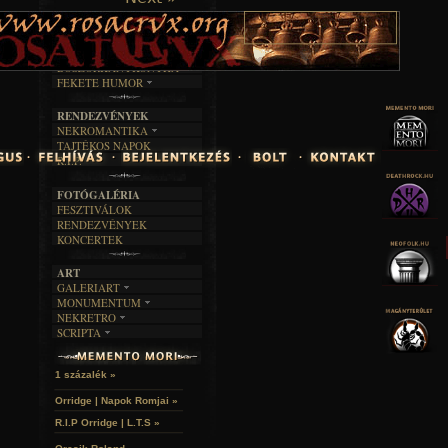
TAJTÉKOS LAPOK
ZENE
ÍRÁSOK
EGYÜTTESEK
BOSZORKÁNYKONYHA
IRODALOM
INTERJÚK
FEKETE HUMOR
FILM
FORDÍTÁSOK
KÉPES
MŰVÉSZET
DALSZÖVEGEK
RENDEZVÉNYEK
SZÖVEGES
ÍRÁSTÖRTÉNET
NEKROMANTIKA
TAJTÉKOS NAPOK
AKTUÁLIS
R.I.P.
A MÚLT
FOTÓGALÉRIA
FESZTIVÁLOK
RENDEZVÉNYEK
KONCERTEK
ART
GALERIART
MONUMENTUM
ARTGALERI
NEKRETRO
TEMETŐK
KÉPREGÉNYEK
SCRIPTA
SZUBKULT
TEMPLOMOK
LAKÁSKULTS
NOVELLÁK
FEKETE LYUK
VÁRAK
VERSEK
RELIKVIÁK
HELYEK
1 százalék »
HALÁLTÁNC
Orridge | Napok Romjai »
R.I.P Orridge | L.T.S »