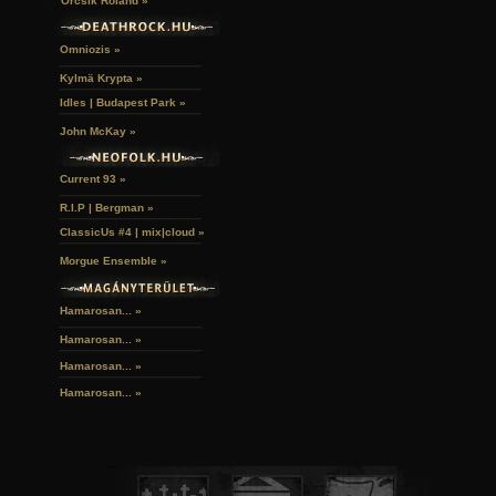
Orcsik Roland »
Omniozis »
Kylmä Krypta »
Idles | Budapest Park »
John McKay »
Current 93 »
R.I.P | Bergman »
ClassicUs #4 | mix|cloud »
Morgue Ensemble »
Hamarosan... »
Hamarosan...
»
Hamarosan...
»
Hamarosan...
»