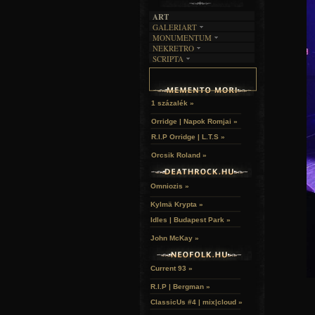
ART
GALERIART
MONUMENTUM
ARTGALERI
NEKRETRO
TEMETŐK
KÉPREGÉNYEK
SCRIPTA
SZUBKULT
TEMPLOMOK
LAKÁSKULTS
NOVELLÁK
FEKETE LYUK
VÁRAK
VERSEK
RELIKVIÁK
HELYEK
HALÁLTÁNC
1 százalék »
Orridge | Napok Romjai »
R.I.P Orridge | L.T.S »
Orcsik Roland »
Omniozis »
Kylmä Krypta »
Idles | Budapest Park »
John McKay »
Current 93 »
R.I.P | Bergman »
ClassicUs #4 | mix|cloud »