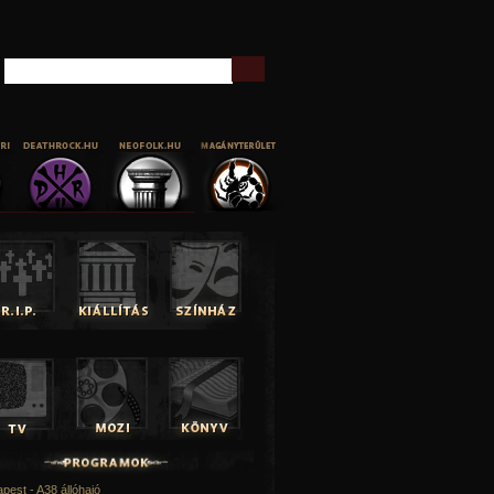
Keresés
pest - A38 állóhajó