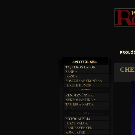
TAJTÉKOS LAPOK
CHE
ZENE
ÍRÁSOK
EGYÜTTESEK
BOSZORKÁNYKONYHA
IRODALOM
INTERJÚK
FEKETE HUMOR
FILM
FORDÍTÁSOK
KÉPES
MŰVÉSZET
DALSZÖVEGEK
RENDEZVÉNYEK
SZÖVEGES
ÍRÁSTÖRTÉNET
NEKROMANTIKA
TAJTÉKOS NAPOK
AKTUÁLIS
R.I.P.
A MÚLT
FOTÓGALÉRIA
FESZTIVÁLOK
RENDEZVÉNYEK
KONCERTEK