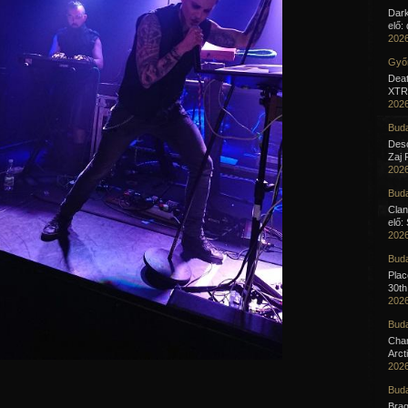
Dar
elő:
2026
Győr
Deat
XTR 
2026
Buda
Desc
Zaj 
2026
Buda
Clan
elő:
2026
Buda
Pla
30th
2026
Buda
Cha
Arct
2026
Buda
Brag