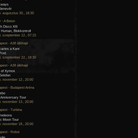
kways
 denevér
. augusztus 30., 18:30
 - A Beton
h Disco XIII
Human, Blokkontroll
. szeptember 12., 07:15
pest - A38 állóhajó
artes a Kant
Prod.
. szeptember 22., 18:30
pest - A38 állóhajó
 of Xymox
 Selofan
. november 12., 20:00
pest - Budapest Aréna
cebo
 Anniversary Tour
. november 13., 20:00
pest - Turbina
meleons
ic Moon Tour
. november 18., 20:00
pest - Robot
olin