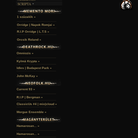
TEMETŐK
KÉPREGÉNYEK
SCRIPTA
SZUBKULT
TEMPLOMOK
LAKÁSKULTS
NOVELLÁK
FEKETE LYUK
VÁRAK
VERSEK
RELIKVIÁK
HELYEK
1 százalék »
HALÁLTÁNC
Orridge | Napok Romjai »
R.I.P Orridge | L.T.S »
Orcsik Roland »
Omniozis »
Kylmä Krypta »
Idles | Budapest Park »
John McKay »
Current 93 »
R.I.P | Bergman »
ClassicUs #4 | mix|cloud »
Morgue Ensemble »
Hamarosan... »
Hamarosan...
»