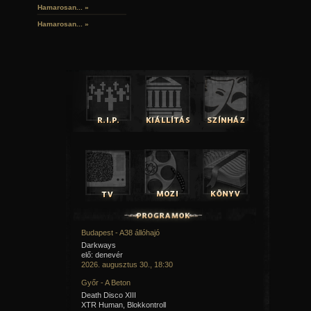
Hamarosan...
»
Hamarosan...
»
Budapest - A38 állóhajó
Darkways
elő: denevér
2026. augusztus 30., 18:30
Győr - A Beton
Death Disco XIII
XTR Human, Blokkontroll