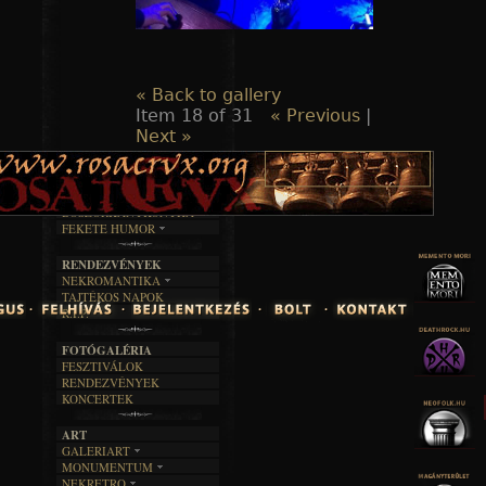
« Back to gallery
Item 18 of 31
« Previous
|
Next »
TAJTÉKOS LAPOK
ZENE
ÍRÁSOK
EGYÜTTESEK
BOSZORKÁNYKONYHA
IRODALOM
INTERJÚK
FEKETE HUMOR
FILM
FORDÍTÁSOK
KÉPES
MŰVÉSZET
DALSZÖVEGEK
RENDEZVÉNYEK
SZÖVEGES
ÍRÁSTÖRTÉNET
NEKROMANTIKA
TAJTÉKOS NAPOK
AKTUÁLIS
R.I.P.
A MÚLT
FOTÓGALÉRIA
FESZTIVÁLOK
RENDEZVÉNYEK
KONCERTEK
ART
GALERIART
MONUMENTUM
ARTGALERI
NEKRETRO