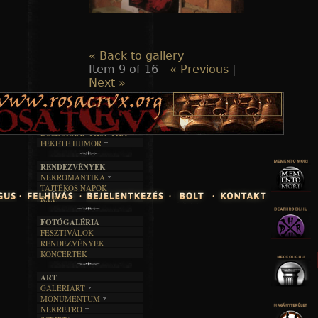
« Back to gallery
Item 9 of 16
« Previous
|
Next »
TAJTÉKOS LAPOK
ZENE
ÍRÁSOK
EGYÜTTESEK
BOSZORKÁNYKONYHA
IRODALOM
INTERJÚK
FEKETE HUMOR
FILM
FORDÍTÁSOK
KÉPES
MŰVÉSZET
DALSZÖVEGEK
RENDEZVÉNYEK
SZÖVEGES
ÍRÁSTÖRTÉNET
NEKROMANTIKA
TAJTÉKOS NAPOK
AKTUÁLIS
R.I.P.
A MÚLT
FOTÓGALÉRIA
FESZTIVÁLOK
RENDEZVÉNYEK
KONCERTEK
ART
GALERIART
MONUMENTUM
ARTGALERI
NEKRETRO
TEMETŐK
KÉPREGÉNYEK