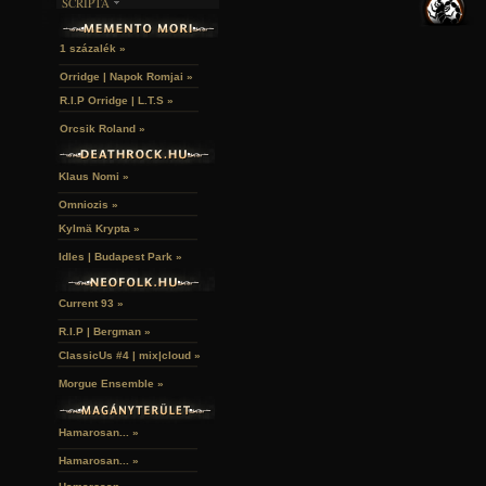
SCRIPTA
SZUBKULT
TEMPLOMOK
LAKÁSKULTS
NOVELLÁK
FEKETE LYUK
VÁRAK
VERSEK
RELIKVIÁK
HELYEK
1 százalék »
HALÁLTÁNC
Orridge | Napok Romjai »
R.I.P Orridge | L.T.S »
Orcsik Roland »
Klaus Nomi »
Omniozis »
Kylmä Krypta »
Idles | Budapest Park »
Current 93 »
R.I.P | Bergman »
ClassicUs #4 | mix|cloud »
Morgue Ensemble »
Hamarosan... »
Hamarosan...
»