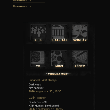
Hamarosan...
»
Hamarosan...
»
Budapest - A38 állóhajó
Darkways
elő: denevér
2026. augusztus 30., 18:30
Győr - A Beton
Death Disco XIII
XTR Human, Blokkontroll
2026. szeptember 12., 07:15