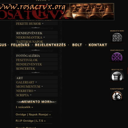
TAJTÉKOS LAPOK
ZENE
ÍRÁSOK
EGYÜTTESEK
BOSZORKÁNYKONYHA
IRODALOM
INTERJÚK
FEKETE HUMOR
FILM
FORDÍTÁSOK
KÉPES
MŰVÉSZET
DALSZÖVEGEK
RENDEZVÉNYEK
SZÖVEGES
ÍRÁSTÖRTÉNET
NEKROMANTIKA
TAJTÉKOS NAPOK
AKTUÁLIS
R.I.P.
A MÚLT
FOTÓGALÉRIA
FESZTIVÁLOK
RENDEZVÉNYEK
KONCERTEK
ART
GALERIART
MONUMENTUM
ARTGALERI
NEKRETRO
TEMETŐK
KÉPREGÉNYEK
SCRIPTA
SZUBKULT
TEMPLOMOK
LAKÁSKULTS
NOVELLÁK
FEKETE LYUK
VÁRAK
VERSEK
RELIKVIÁK
HELYEK
1 százalék »
HALÁLTÁNC
Orridge | Napok Romjai »
R.I.P Orridge | L.T.S »