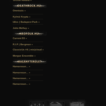
Orcsik Roland »
Omniozis »
Kylmä Krypta »
Idles | Budapest Park »
John McKay »
Current 93 »
R.I.P | Bergman »
ClassicUs #4 | mix|cloud »
Morgue Ensemble »
Hamarosan... »
Hamarosan...
»
Hamarosan...
»
Hamarosan...
»