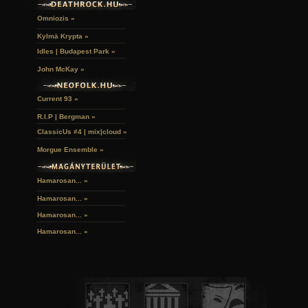
Omniozis »
Kylmä Krypta »
Idles | Budapest Park »
John McKay »
Current 93 »
R.I.P | Bergman »
ClassicUs #4 | mix|cloud »
Morgue Ensemble »
Hamarosan... »
Hamarosan...
»
Hamarosan...
»
Hamarosan...
»