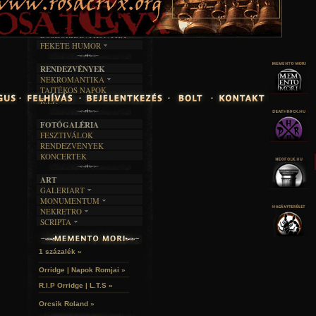
TAJTÉKOS LAPOK
ZENE
ÍRÁSOK
EGYÜTTESEK
BOSZORKÁNYKONYHA
IRODALOM
INTERJÚK
FEKETE HUMOR
FILM
FORDÍTÁSOK
KÉPES
MŰVÉSZET
DALSZÖVEGEK
RENDEZVÉNYEK
SZÖVEGES
ÍRÁSTÖRTÉNET
NEKROMANTIKA
TAJTÉKOS NAPOK
AKTUÁLIS
R.I.P.
A MÚLT
FOTÓGALÉRIA
FESZTIVÁLOK
RENDEZVÉNYEK
KONCERTEK
ART
GALERIART
MONUMENTUM
ARTGALERI
NEKRETRO
TEMETŐK
KÉPREGÉNYEK
SCRIPTA
SZUBKULT
TEMPLOMOK
LAKÁSKULTS
NOVELLÁK
FEKETE LYUK
VÁRAK
VERSEK
RELIKVIÁK
HELYEK
1 százalék »
HALÁLTÁNC
Orridge | Napok Romjai »
R.I.P Orridge | L.T.S »
Orcsik Roland »