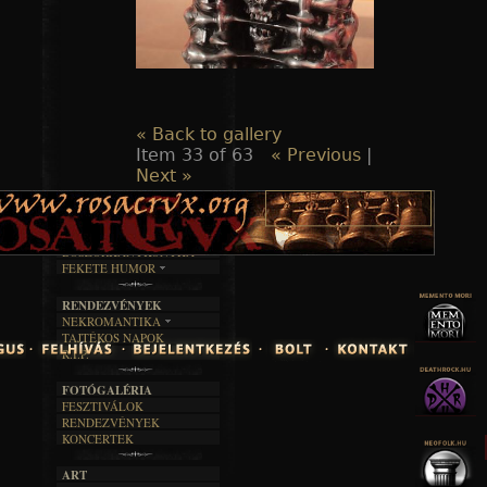
« Back to gallery
Item 33 of 63
« Previous
|
Next »
TAJTÉKOS LAPOK
ZENE
ÍRÁSOK
EGYÜTTESEK
BOSZORKÁNYKONYHA
IRODALOM
INTERJÚK
FEKETE HUMOR
FILM
FORDÍTÁSOK
KÉPES
MŰVÉSZET
DALSZÖVEGEK
RENDEZVÉNYEK
SZÖVEGES
ÍRÁSTÖRTÉNET
NEKROMANTIKA
TAJTÉKOS NAPOK
AKTUÁLIS
R.I.P.
A MÚLT
FOTÓGALÉRIA
FESZTIVÁLOK
RENDEZVÉNYEK
KONCERTEK
ART