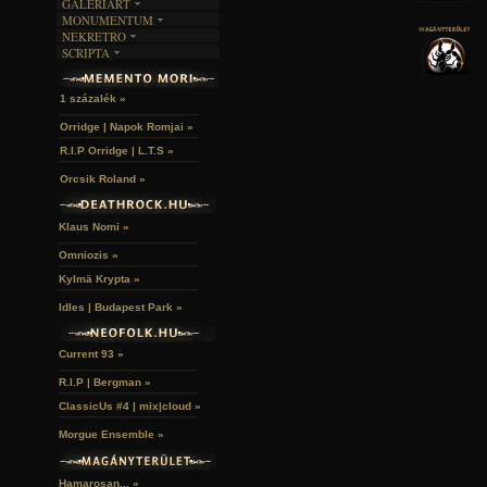
GALERIART
MONUMENTUM
ARTGALERI
NEKRETRO
TEMETŐK
KÉPREGÉNYEK
SCRIPTA
SZUBKULT
TEMPLOMOK
LAKÁSKULTS
NOVELLÁK
FEKETE LYUK
VÁRAK
VERSEK
RELIKVIÁK
HELYEK
1 százalék »
HALÁLTÁNC
Orridge | Napok Romjai »
R.I.P Orridge | L.T.S »
Orcsik Roland »
Klaus Nomi »
Omniozis »
Kylmä Krypta »
Idles | Budapest Park »
Current 93 »
R.I.P | Bergman »
ClassicUs #4 | mix|cloud »
Morgue Ensemble »
Hamarosan... »