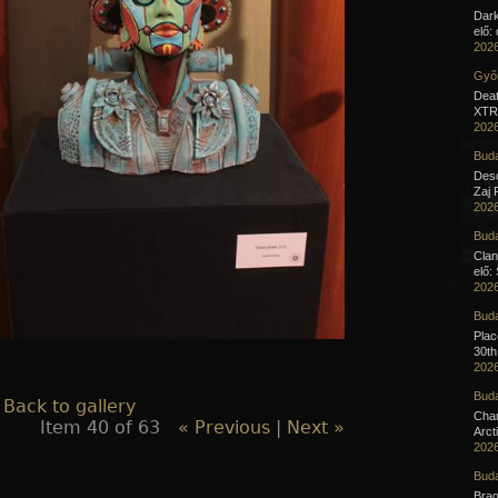
Dar
elő:
2026
Győr
Deat
XTR 
2026
Buda
Desc
Zaj 
2026
Buda
Clan
elő:
2026
Buda
Pla
30th
2026
Buda
 Back to gallery
Cha
Item 40 of 63
« Previous
|
Next »
Arct
2026
Buda
Brag