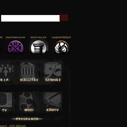
Keresés
pest - A38 állóhajó