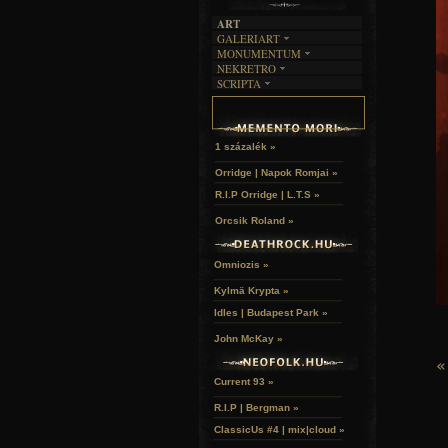
ART
GALERIART
MONUMENTUM
ARTGALERI
NEKRETRO
TEMETŐK
KÉPREGÉNYEK
SCRIPTA
SZUBKULT
TEMPLOMOK
LAKÁSKULTS
NOVELLÁK
FEKETE LYUK
VÁRAK
VERSEK
RELIKVIÁK
HELYEK
HALÁLTÁNC
1 százalék »
Orridge | Napok Romjai »
R.I.P Orridge | L.T.S »
Orcsik Roland »
Omniozis »
Kylmä Krypta »
Idles | Budapest Park »
John McKay »
«
Current 93 »
R.I.P | Bergman »
ClassicUs #4 | mix|cloud »