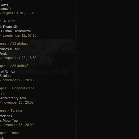
kways
 denevér
. augusztus 30., 18:30
 - A Beton
h Disco XIII
Human, Blokkontroll
. szeptember 12., 07:15
pest - A38 állóhajó
artes a Kant
Prod.
. szeptember 22., 18:30
pest - A38 állóhajó
 of Xymox
 Selofan
. november 12., 20:00
pest - Budapest Aréna
cebo
 Anniversary Tour
. november 13., 20:00
pest - Turbina
meleons
ic Moon Tour
. november 18., 20:00
pest - Robot
olin