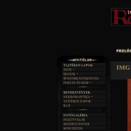
TAJTÉKOS LAPOK
IMG 
ZENE
ÍRÁSOK
EGYÜTTESEK
BOSZORKÁNYKONYHA
IRODALOM
INTERJÚK
FEKETE HUMOR
FILM
FORDÍTÁSOK
KÉPES
MŰVÉSZET
DALSZÖVEGEK
RENDEZVÉNYEK
SZÖVEGES
ÍRÁSTÖRTÉNET
NEKROMANTIKA
TAJTÉKOS NAPOK
AKTUÁLIS
R.I.P.
A MÚLT
FOTÓGALÉRIA
FESZTIVÁLOK
RENDEZVÉNYEK
KONCERTEK