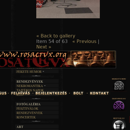
« Back to gallery
Item 54 of 63
« Previous
|
Next »
TAJTÉKOS LAPOK
ZENE
ÍRÁSOK
EGYÜTTESEK
BOSZORKÁNYKONYHA
IRODALOM
INTERJÚK
FEKETE HUMOR
FILM
FORDÍTÁSOK
KÉPES
MŰVÉSZET
DALSZÖVEGEK
RENDEZVÉNYEK
SZÖVEGES
ÍRÁSTÖRTÉNET
NEKROMANTIKA
TAJTÉKOS NAPOK
AKTUÁLIS
R.I.P.
A MÚLT
FOTÓGALÉRIA
FESZTIVÁLOK
RENDEZVÉNYEK
KONCERTEK
ART