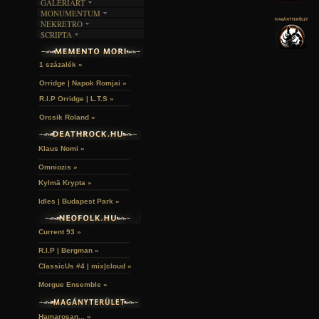
GALERIART
MONUMENTUM
ARTGALERI
NEKRETRO
TEMETŐK
KÉPREGÉNYEK
SCRIPTA
SZUBKULT
TEMPLOMOK
LAKÁSKULTS
NOVELLÁK
FEKETE LYUK
VÁRAK
VERSEK
RELIKVIÁK
HELYEK
1 százalék »
HALÁLTÁNC
Orridge | Napok Romjai »
R.I.P Orridge | L.T.S »
Orcsik Roland »
Klaus Nomi »
Omniozis »
Kylmä Krypta »
Idles | Budapest Park »
Current 93 »
R.I.P | Bergman »
ClassicUs #4 | mix|cloud »
Morgue Ensemble »
Hamarosan... »