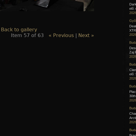
Dar
elő:
2026
Győr
Deat
 Back to gallery
XTR 
Item 57 of 63
« Previous
|
Next »
2026
Buda
Desc
Zaj 
2026
Buda
Clan
elő:
2026
Buda
Pla
30th
2026
Buda
Cha
Arct
2026
Buda
Brag