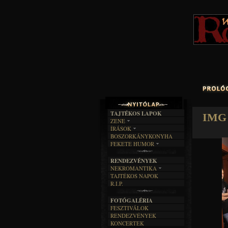
TAJTÉKOS LAPOK
IMG 
ZENE
ÍRÁSOK
EGYÜTTESEK
BOSZORKÁNYKONYHA
IRODALOM
INTERJÚK
FEKETE HUMOR
FILM
FORDÍTÁSOK
KÉPES
MŰVÉSZET
DALSZÖVEGEK
RENDEZVÉNYEK
SZÖVEGES
ÍRÁSTÖRTÉNET
NEKROMANTIKA
TAJTÉKOS NAPOK
AKTUÁLIS
R.I.P.
A MÚLT
FOTÓGALÉRIA
FESZTIVÁLOK
RENDEZVÉNYEK
KONCERTEK