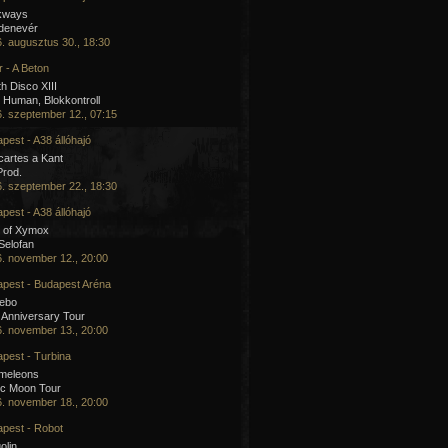
kways
 denevér
. augusztus 30., 18:30
 - A Beton
h Disco XIII
Human, Blokkontroll
. szeptember 12., 07:15
pest - A38 állóhajó
artes a Kant
Prod.
. szeptember 22., 18:30
pest - A38 állóhajó
 of Xymox
 Selofan
. november 12., 20:00
pest - Budapest Aréna
cebo
 Anniversary Tour
. november 13., 20:00
pest - Turbina
meleons
ic Moon Tour
. november 18., 20:00
pest - Robot
olin