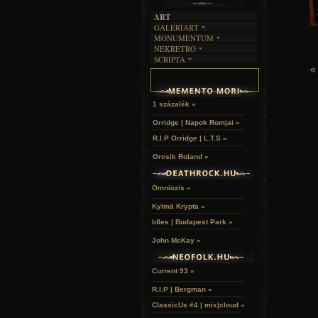
ART
GALERIART
MONUMENTUM
ARTGALERI
NEKRETRO
TEMETŐK
KÉPREGÉNYEK
SCRIPTA
SZUBKULT
TEMPLOMOK
LAKÁSKULTS
«
NOVELLÁK
FEKETE LYUK
VÁRAK
VERSEK
RELIKVIÁK
HELYEK
HALÁLTÁNC
1 százalék »
Orridge | Napok Romjai »
R.I.P Orridge | L.T.S »
Orcsik Roland »
Omniozis »
Kylmä Krypta »
Idles | Budapest Park »
John McKay »
Current 93 »
R.I.P | Bergman »
ClassicUs #4 | mix|cloud »