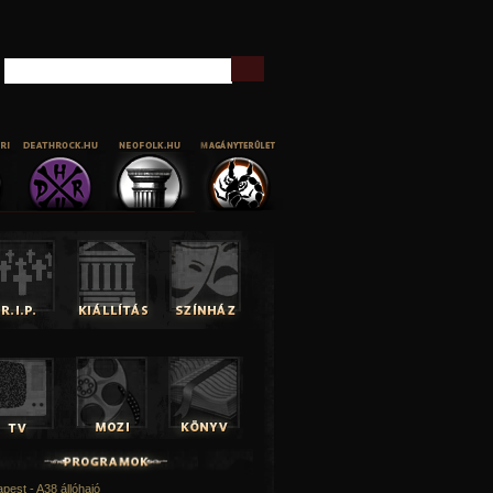
Keresés
pest - A38 állóhajó