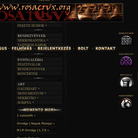
TAJTÉKOS LAPOK
ZENE
ÍRÁSOK
EGYÜTTESEK
BOSZORKÁNYKONYHA
IRODALOM
INTERJÚK
FEKETE HUMOR
FILM
FORDÍTÁSOK
KÉPES
MŰVÉSZET
DALSZÖVEGEK
RENDEZVÉNYEK
SZÖVEGES
ÍRÁSTÖRTÉNET
NEKROMANTIKA
TAJTÉKOS NAPOK
AKTUÁLIS
R.I.P.
A MÚLT
FOTÓGALÉRIA
FESZTIVÁLOK
RENDEZVÉNYEK
KONCERTEK
ART
GALERIART
MONUMENTUM
ARTGALERI
NEKRETRO
TEMETŐK
KÉPREGÉNYEK
SCRIPTA
SZUBKULT
TEMPLOMOK
LAKÁSKULTS
NOVELLÁK
FEKETE LYUK
VÁRAK
VERSEK
RELIKVIÁK
HELYEK
1 százalék »
HALÁLTÁNC
Orridge | Napok Romjai »
R.I.P Orridge | L.T.S »