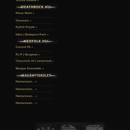
Orcsik Roland »
Klaus Nomi »
Omniozis »
Kylmä Krypta »
Idles | Budapest Park »
Current 93 »
R.I.P | Bergman »
ClassicUs #4 | mix|cloud »
Morgue Ensemble »
Hamarosan... »
Hamarosan...
»
Hamarosan...
»
Hamarosan...
»