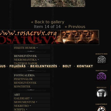
« Back to gallery
Item 14 of 14
« Previous
TAJTÉKOS LAPOK
ZENE
ÍRÁSOK
EGYÜTTESEK
BOSZORKÁNYKONYHA
IRODALOM
INTERJÚK
FEKETE HUMOR
FILM
FORDÍTÁSOK
KÉPES
MŰVÉSZET
DALSZÖVEGEK
RENDEZVÉNYEK
SZÖVEGES
ÍRÁSTÖRTÉNET
NEKROMANTIKA
TAJTÉKOS NAPOK
AKTUÁLIS
R.I.P.
A MÚLT
FOTÓGALÉRIA
FESZTIVÁLOK
RENDEZVÉNYEK
KONCERTEK
ART
GALERIART
MONUMENTUM
ARTGALERI
NEKRETRO
TEMETŐK
KÉPREGÉNYEK
SCRIPTA
SZUBKULT
TEMPLOMOK