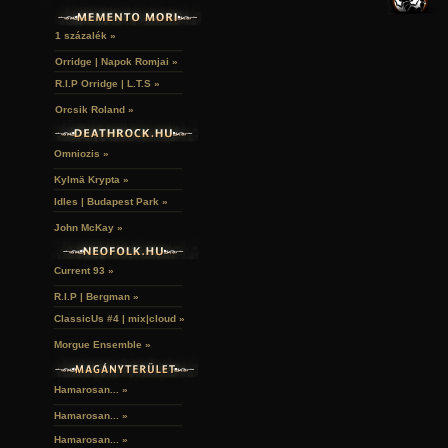
LAKÁSKULTS
NOVELLÁK
FEKETE LYUK
VÁRAK
VERSEK
RELIKVIÁK
HELYEK
1 százalék »
HALÁLTÁNC
Orridge | Napok Romjai »
R.I.P Orridge | L.T.S »
Orcsik Roland »
Omniozis »
Kylmä Krypta »
Idles | Budapest Park »
John McKay »
Current 93 »
R.I.P | Bergman »
ClassicUs #4 | mix|cloud »
Morgue Ensemble »
Hamarosan... »
Hamarosan...
»
Hamarosan...
»