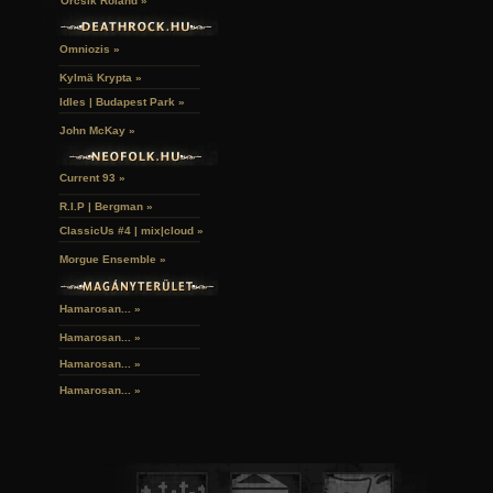
Orcsik Roland »
Omniozis »
Kylmä Krypta »
Idles | Budapest Park »
John McKay »
Current 93 »
R.I.P | Bergman »
ClassicUs #4 | mix|cloud »
Morgue Ensemble »
Hamarosan... »
Hamarosan...
»
Hamarosan...
»
Hamarosan...
»