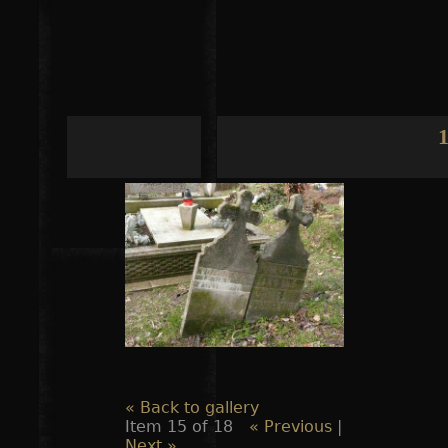
Jump to navigation
1
« Back to gallery
Item 15 of 18
« Previous
|
Next »