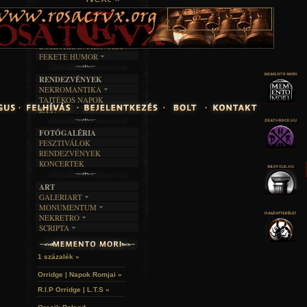
TAJTÉKOS LAPOK
ZENE
ÍRÁSOK
EGYÜTTESEK
BOSZORKÁNYKONYHA
IRODALOM
INTERJÚK
FEKETE HUMOR
FILM
FORDÍTÁSOK
KÉPES
MŰVÉSZET
DALSZÖVEGEK
RENDEZVÉNYEK
SZÖVEGES
ÍRÁSTÖRTÉNET
NEKROMANTIKA
TAJTÉKOS NAPOK
AKTUÁLIS
R.I.P.
A MÚLT
FOTÓGALÉRIA
FESZTIVÁLOK
RENDEZVÉNYEK
KONCERTEK
ART
GALERIART
MONUMENTUM
ARTGALERI
NEKRETRO
TEMETŐK
KÉPREGÉNYEK
SCRIPTA
SZUBKULT
TEMPLOMOK
LAKÁSKULTS
NOVELLÁK
FEKETE LYUK
VÁRAK
VERSEK
RELIKVIÁK
HELYEK
1 százalék »
HALÁLTÁNC
Orridge | Napok Romjai »
R.I.P Orridge | L.T.S »