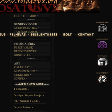
TAJTÉKOS LAPOK
ZENE
ÍRÁSOK
EGYÜTTESEK
BOSZORKÁNYKONYHA
IRODALOM
INTERJÚK
FEKETE HUMOR
FILM
FORDÍTÁSOK
KÉPES
MŰVÉSZET
DALSZÖVEGEK
RENDEZVÉNYEK
SZÖVEGES
ÍRÁSTÖRTÉNET
NEKROMANTIKA
TAJTÉKOS NAPOK
AKTUÁLIS
R.I.P.
A MÚLT
FOTÓGALÉRIA
FESZTIVÁLOK
RENDEZVÉNYEK
KONCERTEK
ART
GALERIART
MONUMENTUM
ARTGALERI
NEKRETRO
TEMETŐK
KÉPREGÉNYEK
SCRIPTA
SZUBKULT
TEMPLOMOK
LAKÁSKULTS
NOVELLÁK
FEKETE LYUK
VÁRAK
VERSEK
RELIKVIÁK
HELYEK
1 százalék »
HALÁLTÁNC
Orridge | Napok Romjai »
R.I.P Orridge | L.T.S »
Orcsik Roland »