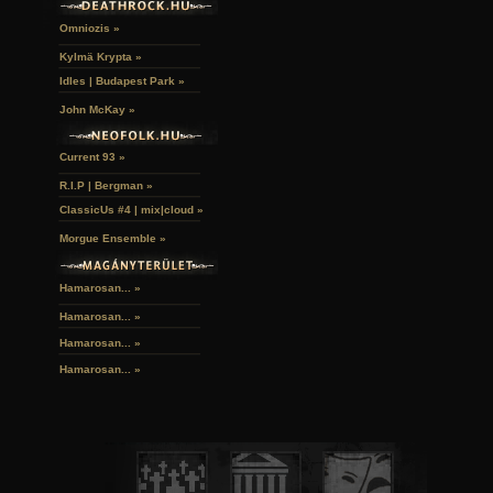
Omniozis »
Kylmä Krypta »
Idles | Budapest Park »
John McKay »
Current 93 »
R.I.P | Bergman »
ClassicUs #4 | mix|cloud »
Morgue Ensemble »
Hamarosan... »
Hamarosan...
»
Hamarosan...
»
Hamarosan...
»