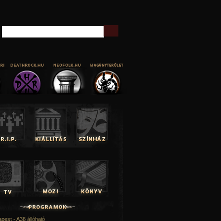
Keresés
pest - A38 állóhajó