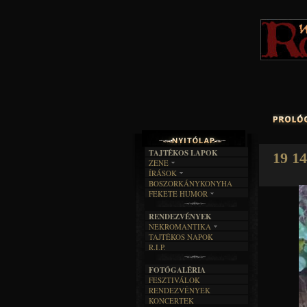
TAJTÉKOS LAPOK
19 14
ZENE
ÍRÁSOK
EGYÜTTESEK
BOSZORKÁNYKONYHA
IRODALOM
INTERJÚK
FEKETE HUMOR
FILM
FORDÍTÁSOK
KÉPES
MŰVÉSZET
DALSZÖVEGEK
RENDEZVÉNYEK
SZÖVEGES
ÍRÁSTÖRTÉNET
NEKROMANTIKA
TAJTÉKOS NAPOK
AKTUÁLIS
R.I.P.
A MÚLT
FOTÓGALÉRIA
FESZTIVÁLOK
RENDEZVÉNYEK
KONCERTEK