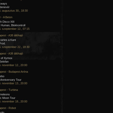
kways
 denevér
. augusztus 30., 18:30
 - A Beton
h Disco XIII
Human, Blokkontroll
. szeptember 12., 07:15
pest - A38 állóhajó
artes a Kant
Prod.
. szeptember 22., 18:30
pest - A38 állóhajó
 of Xymox
 Selofan
. november 12., 20:00
pest - Budapest Aréna
cebo
 Anniversary Tour
. november 13., 20:00
pest - Turbina
meleons
ic Moon Tour
. november 18., 20:00
pest - Robot
olin