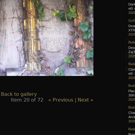
Dar
elő:
2026
Győr
Deat
XTR 
2026
Buda
Desc
Zaj 
2026
Buda
Clan
elő:
2026
Buda
Pla
 Back to gallery
30th
Item 20 of 72
« Previous
|
Next »
2026
Buda
Cha
Arct
2026
Buda
Brag