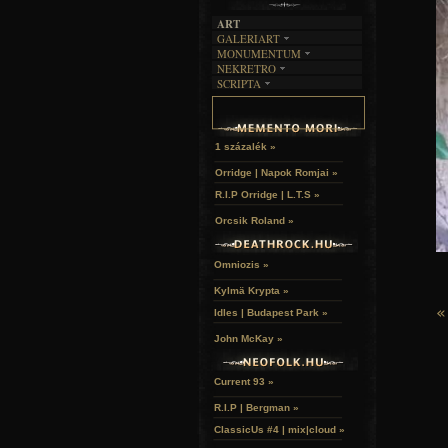
ART
GALERIART
MONUMENTUM
ARTGALERI
NEKRETRO
TEMETŐK
KÉPREGÉNYEK
SCRIPTA
SZUBKULT
TEMPLOMOK
LAKÁSKULTS
NOVELLÁK
FEKETE LYUK
VÁRAK
VERSEK
RELIKVIÁK
HELYEK
HALÁLTÁNC
1 százalék »
Orridge | Napok Romjai »
R.I.P Orridge | L.T.S »
Orcsik Roland »
Omniozis »
Kylmä Krypta »
«
Idles | Budapest Park »
John McKay »
Current 93 »
R.I.P | Bergman »
ClassicUs #4 | mix|cloud »