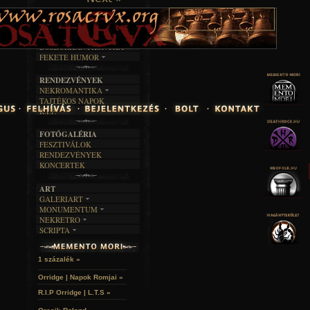
TAJTÉKOS LAPOK
ZENE
ÍRÁSOK
EGYÜTTESEK
BOSZORKÁNYKONYHA
IRODALOM
INTERJÚK
FEKETE HUMOR
FILM
FORDÍTÁSOK
KÉPES
MŰVÉSZET
DALSZÖVEGEK
RENDEZVÉNYEK
SZÖVEGES
ÍRÁSTÖRTÉNET
NEKROMANTIKA
TAJTÉKOS NAPOK
AKTUÁLIS
R.I.P.
A MÚLT
FOTÓGALÉRIA
FESZTIVÁLOK
RENDEZVÉNYEK
KONCERTEK
ART
GALERIART
MONUMENTUM
ARTGALERI
NEKRETRO
TEMETŐK
KÉPREGÉNYEK
SCRIPTA
SZUBKULT
TEMPLOMOK
LAKÁSKULTS
NOVELLÁK
FEKETE LYUK
VÁRAK
VERSEK
RELIKVIÁK
HELYEK
1 százalék »
HALÁLTÁNC
Orridge | Napok Romjai »
R.I.P Orridge | L.T.S »