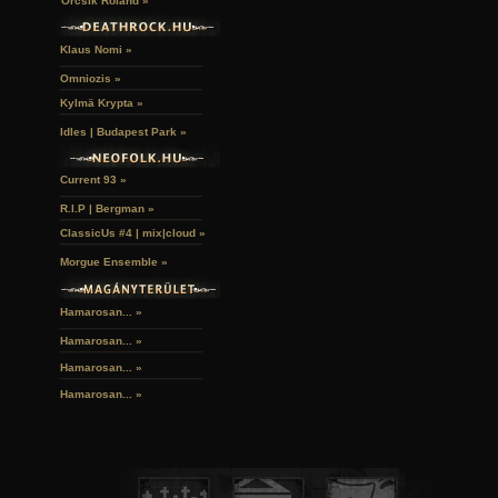
Orcsik Roland »
Klaus Nomi »
Omniozis »
Kylmä Krypta »
Idles | Budapest Park »
Current 93 »
R.I.P | Bergman »
ClassicUs #4 | mix|cloud »
Morgue Ensemble »
Hamarosan... »
Hamarosan...
»
Hamarosan...
»
Hamarosan...
»