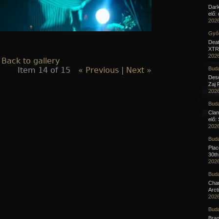
Dar
elő:
2026
Győr
Deat
XTR 
2026
 Back to gallery
Item 14 of 15
« Previous
|
Next »
Buda
Desc
Zaj 
2026
Buda
Clan
elő:
2026
Buda
Pla
30th
2026
Buda
Cha
Arct
2026
Buda
Brag