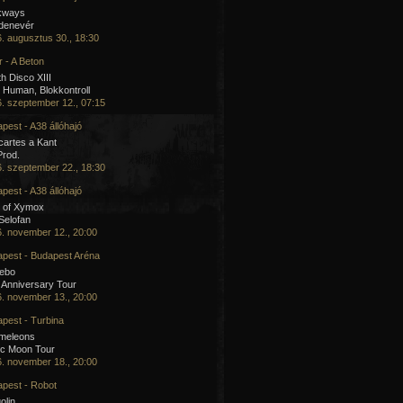
kways
 denevér
. augusztus 30., 18:30
 - A Beton
h Disco XIII
Human, Blokkontroll
. szeptember 12., 07:15
pest - A38 állóhajó
artes a Kant
Prod.
. szeptember 22., 18:30
pest - A38 állóhajó
 of Xymox
 Selofan
. november 12., 20:00
pest - Budapest Aréna
cebo
 Anniversary Tour
. november 13., 20:00
pest - Turbina
meleons
ic Moon Tour
. november 18., 20:00
pest - Robot
olin