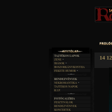
TAJTÉKOS LAPOK
14 1
ZENE
ÍRÁSOK
EGYÜTTESEK
BOSZORKÁNYKONYHA
IRODALOM
INTERJÚK
FEKETE HUMOR
FILM
FORDÍTÁSOK
KÉPES
MŰVÉSZET
DALSZÖVEGEK
RENDEZVÉNYEK
SZÖVEGES
ÍRÁSTÖRTÉNET
NEKROMANTIKA
TAJTÉKOS NAPOK
AKTUÁLIS
R.I.P.
A MÚLT
FOTÓGALÉRIA
FESZTIVÁLOK
RENDEZVÉNYEK
KONCERTEK