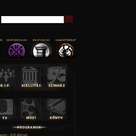
Keresés
pest - A38 állóhajó