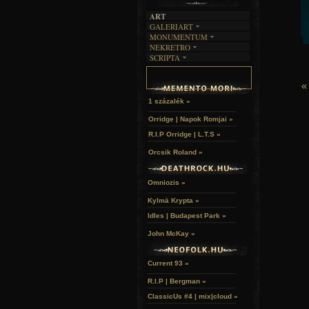
ART
GALERIART
MONUMENTUM
ARTGALERI
NEKRETRO
TEMETŐK
KÉPREGÉNYEK
SCRIPTA
SZUBKULT
TEMPLOMOK
LAKÁSKULTS
NOVELLÁK
FEKETE LYUK
VÁRAK
VERSEK
«
RELIKVIÁK
HELYEK
HALÁLTÁNC
1 százalék »
Orridge | Napok Romjai »
R.I.P Orridge | L.T.S »
Orcsik Roland »
Omniozis »
Kylmä Krypta »
Idles | Budapest Park »
John McKay »
Current 93 »
R.I.P | Bergman »
ClassicUs #4 | mix|cloud »