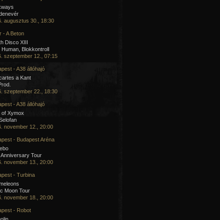
kways
 denevér
. augusztus 30., 18:30
 - A Beton
h Disco XIII
Human, Blokkontroll
. szeptember 12., 07:15
pest - A38 állóhajó
artes a Kant
Prod.
. szeptember 22., 18:30
pest - A38 állóhajó
 of Xymox
 Selofan
. november 12., 20:00
pest - Budapest Aréna
cebo
 Anniversary Tour
. november 13., 20:00
pest - Turbina
meleons
ic Moon Tour
. november 18., 20:00
pest - Robot
olin