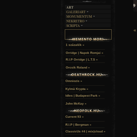
ART
GALERIART
MONUMENTUM
ARTGALERI
NEKRETRO
TEMETŐK
KÉPREGÉNYEK
SCRIPTA
SZUBKULT
TEMPLOMOK
LAKÁSKULTS
«
NOVELLÁK
FEKETE LYUK
VÁRAK
VERSEK
RELIKVIÁK
HELYEK
HALÁLTÁNC
1 százalék »
Orridge | Napok Romjai »
R.I.P Orridge | L.T.S »
Orcsik Roland »
Omniozis »
Kylmä Krypta »
Idles | Budapest Park »
John McKay »
Current 93 »
R.I.P | Bergman »
ClassicUs #4 | mix|cloud »