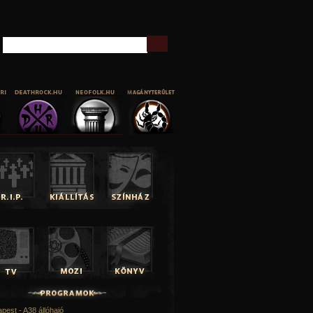
Keresés
pest - A38 állóhajó