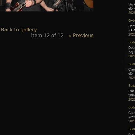
Dar
elő:
2026
Győr
Deat
 Back to gallery
XTR 
Item 12 of 12
« Previous
2026
Buda
Desc
Zaj 
2026
Buda
Clan
elő:
2026
Buda
Pla
30th
2026
Buda
Cha
Arct
2026
Buda
Brag