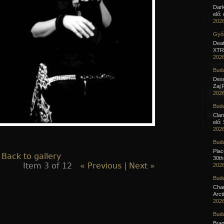
Dar
elő:
2026
Győr
Deat
XTR 
2026
Buda
Desc
Zaj 
2026
Buda
Clan
elő:
2026
Buda
Pla
 Back to gallery
30th
Item 3 of 12
« Previous
|
Next »
2026
Buda
Cha
Arct
2026
Buda
Brag