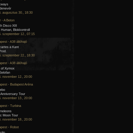
kways
 denevér
. augusztus 30., 18:30
 - A Beton
h Disco XIII
Human, Blokkontroll
. szeptember 12., 07:15
pest - A38 állóhajó
artes a Kant
Prod.
. szeptember 22., 18:30
pest - A38 állóhajó
 of Xymox
 Selofan
. november 12., 20:00
pest - Budapest Aréna
cebo
 Anniversary Tour
. november 13., 20:00
pest - Turbina
meleons
ic Moon Tour
. november 18., 20:00
pest - Robot
olin