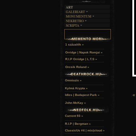
ART
GALERIART
MONUMENTUM
ARTGALERI
NEKRETRO
TEMETŐK
KÉPREGÉNYEK
SCRIPTA
SZUBKULT
TEMPLOMOK
LAKÁSKULTS
NOVELLÁK
FEKETE LYUK
VÁRAK
VERSEK
RELIKVIÁK
HELYEK
HALÁLTÁNC
1 százalék »
Orridge | Napok Romjai »
R.I.P Orridge | L.T.S »
Orcsik Roland »
Omniozis »
Kylmä Krypta »
«
Idles | Budapest Park »
John McKay »
Current 93 »
R.I.P | Bergman »
ClassicUs #4 | mix|cloud »