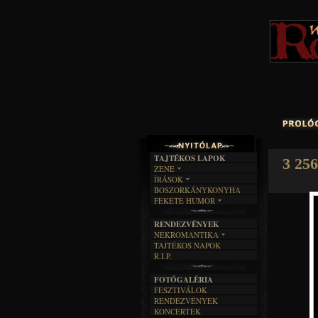
TAJTÉKOS LAPOK
3 256
ZENE
ÍRÁSOK
EGYÜTTESEK
BOSZORKÁNYKONYHA
IRODALOM
INTERJÚK
FEKETE HUMOR
FILM
FORDÍTÁSOK
KÉPES
MŰVÉSZET
DALSZÖVEGEK
RENDEZVÉNYEK
SZÖVEGES
ÍRÁSTÖRTÉNET
NEKROMANTIKA
TAJTÉKOS NAPOK
AKTUÁLIS
R.I.P.
A MÚLT
FOTÓGALÉRIA
FESZTIVÁLOK
RENDEZVÉNYEK
KONCERTEK