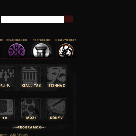
Keresés
pest - A38 állóhajó