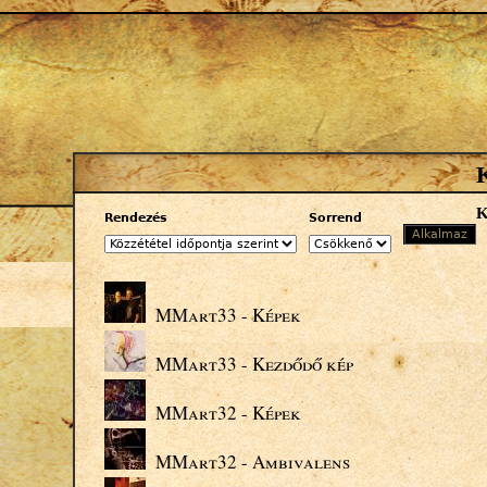
Jump to navigation
Rendezés
Sorrend
MMart33 - Képek
MMart33 - Kezdődő kép
MMart32 - Képek
MMart32 - Ambivalens