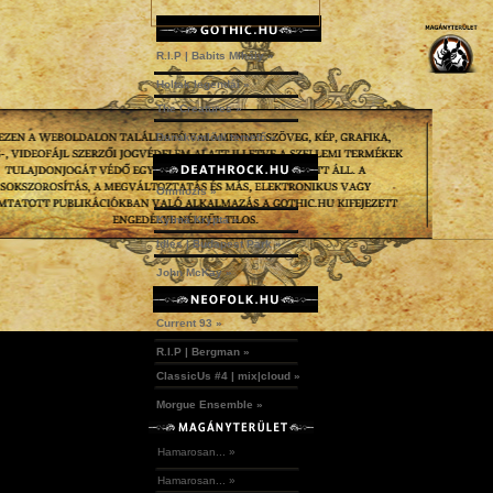
R.I.P | Babits Mihály »
Holtak legendái »
The Creatures »
Dunakömlődi temető »
Omniozis »
Kylmä Krypta »
Idles | Budapest Park »
John McKay »
Current 93 »
R.I.P | Bergman »
ClassicUs #4 | mix|cloud »
Morgue Ensemble »
Hamarosan... »
Hamarosan... »