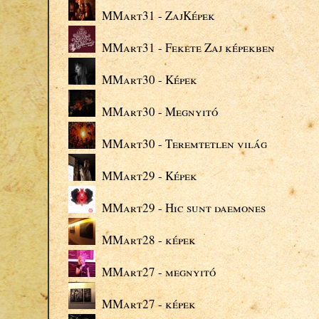
MMart31 - ZajKépek
MMart31 - Fekete Zaj képekben
MMart30 - Képek
MMart30 - Megnyitó
MMart30 - Teremtetlen világ
MMart29 - Képek
MMart29 - Hic sunt daemones
MMart28 - képek
MMart27 - megnyitó
MMart27 - képek