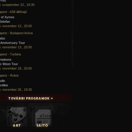
Prod.
. szeptember 22., 18:30
pest - A38 állóhajó
 of Xymox
 Selofan
. november 12., 20:00
pest - Budapest Aréna
cebo
 Anniversary Tour
. november 13., 20:00
pest - Turbina
meleons
ic Moon Tour
. november 18., 20:00
pest - Robot
olin
rellee
. november 26., 19:30