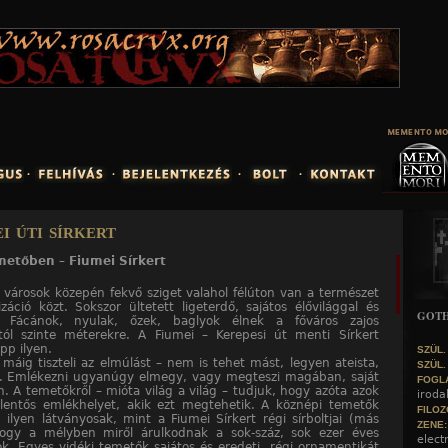
Jump to navigation
i úti sírkert
metőben – Fiumei Sírkert
 városok közepén fekvő sziget valahol félúton van a természet
izáció közt. Sokszor ültetett ligeterdő, sajátos élővilággal és
GOTH
. Fácánok, nyulak, őzek, baglyok élnek a főváros zajos
tól szinte méterekre. A Fiumei – Kerepesi út menti Sírkert
p ilyen.
SZÜL.
máig tiszteli az elmúlást – nem is tehet mást, legyen ateista,
SZÜL.
. Emlékezni ugyanúgy elmegy, vagy megteszi magában, saját
FOGL
. A temetőkről – mióta világ a világ – tudjuk, hogy azóta azok
irod
lentős emlékhelyet, akik ezt megtehetik. A köznépi temetők
FILOZ
 ilyen látványosak, mint a Fiumei Sírkert régi sírboltjai (más
ZENE
hogy a mélyben miről árulkodnak a sok-száz, sok ezer éves
electr
rok. Egyes vidéki temetők sajátos és eredeti, régi ornamentikát