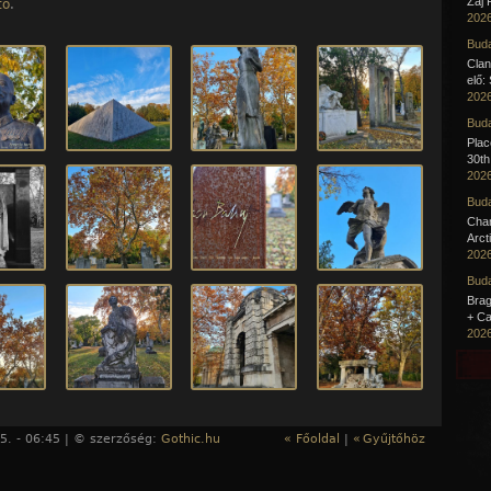
Zaj 
tó
.
2026
Buda
Clan
elő:
2026
Buda
Pla
30th
2026
Buda
Cha
Arct
2026
Buda
Brag
+ Ca
2026
5. - 06:45 | © szerzőség:
Gothic.hu
« Főoldal
|
«
Gyűjtőhöz