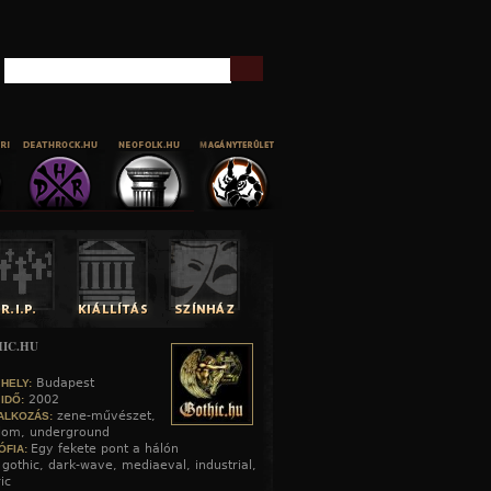
Keresés
IC.HU
Budapest
 HELY:
2002
 IDŐ:
zene-művészet,
ALKOZÁS:
alom, underground
Egy fekete pont a hálón
ÓFIA:
gothic, dark-wave, mediaeval, industrial,
:
ic