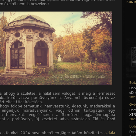
KONTA
mlékeiről nem is beszélve.)
Buda
Dar
elő:
s: ahogy a születés, a halál sem válogat, s máig a Természet
2026
ába kerül vissza porhüvelyünk az Anyaméh ős-óceánja és az
zt eltelt Utat követően.
Győr
 hogy földbe temetünk, hamvasztunk, égetünk, madarakkal a
Deat
 engedjük maradványaink, vagy otthon tartogatjuk egy
 a hamvakat, végső soron a Természet fogja önmagába
XTR 
teni a porhüvelyt, új kezdetet adva számtalan Élő és Érző
2026
Buda
Desc
és a fotókat 2024 novemberében Jäger Ádám készítette,
oldala