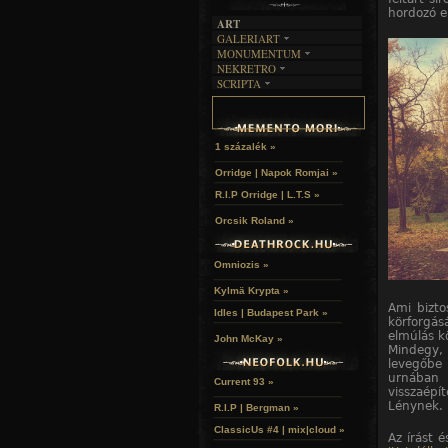
hordozó e
ART
GALERIART
MONUMENTUM
ARTGALERI
NEKRETRO
TEMETŐK
KÉPREGÉNYEK
SCRIPTA
SZUBKULT
TEMPLOMOK
LAKÁSKULTS
NOVELLÁK
FEKETE LYUK
VÁRAK
VERSEK
RELIKVIÁK
HELYEK
HALÁLTÁNC
1 százalék »
Orridge | Napok Romjai »
R.I.P Orridge | L.T.S »
Orcsik Roland »
Omniozis »
Kylmä Krypta »
Ami bizto
Idles | Budapest Park »
körforgás
elmúlás kö
John McKay »
Mindegy,
levegőbe
urnában
Current 93 »
visszaépí
Lénynek.
R.I.P | Bergman »
ClassicUs #4 | mix|cloud »
Az írást 