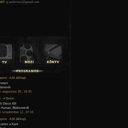
g.szelevenyi@gmail.com
KT:
pest - A38 állóhajó
kways
 denevér
. augusztus 30., 18:30
 - A Beton
h Disco XIII
Human, Blokkontroll
. szeptember 12., 07:15
pest - A38 állóhajó
artes a Kant