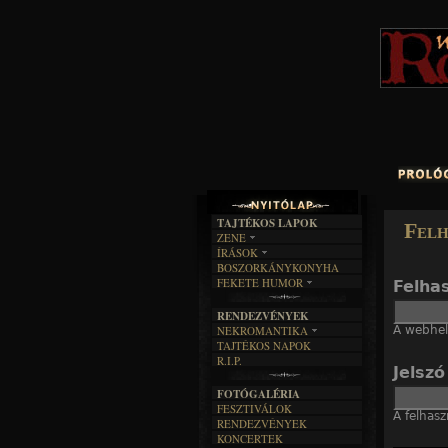
TAJTÉKOS LAPOK
Felh
ZENE
ÍRÁSOK
EGYÜTTESEK
BOSZORKÁNYKONYHA
IRODALOM
INTERJÚK
FEKETE HUMOR
Felha
FILM
FORDÍTÁSOK
KÉPES
MŰVÉSZET
DALSZÖVEGEK
RENDEZVÉNYEK
SZÖVEGES
ÍRÁSTÖRTÉNET
A webhely
NEKROMANTIKA
TAJTÉKOS NAPOK
AKTUÁLIS
R.I.P.
A MÚLT
Jelsz
FOTÓGALÉRIA
FESZTIVÁLOK
A felhasz
RENDEZVÉNYEK
KONCERTEK