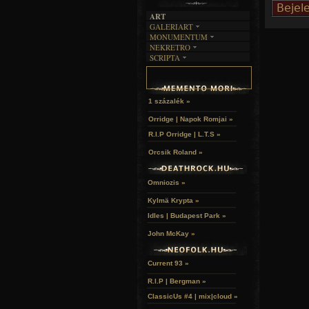
ART
GALERIART
MONUMENTUM
ARTGALERI
NEKRETRO
TEMETŐK
KÉPREGÉNYEK
SCRIPTA
SZUBKULT
TEMPLOMOK
LAKÁSKULTS
NOVELLÁK
FEKETE LYUK
VÁRAK
VERSEK
RELIKVIÁK
HELYEK
HALÁLTÁNC
1 százalék »
Orridge | Napok Romjai »
R.I.P Orridge | L.T.S »
Orcsik Roland »
Omniozis »
Kylmä Krypta »
Idles | Budapest Park »
John McKay »
Current 93 »
R.I.P | Bergman »
ClassicUs #4 | mix|cloud »