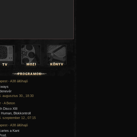
pest - A38 állóhajó
kways
 denevér
. augusztus 30., 18:30
 - A Beton
h Disco XIII
Human, Blokkontroll
. szeptember 12., 07:15
pest - A38 állóhajó
artes a Kant
Prod.