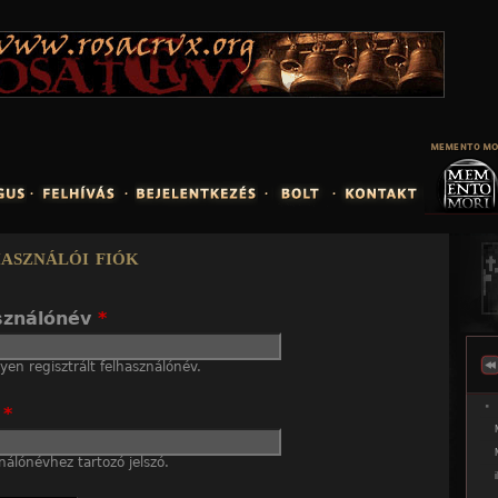
Jump to navigation
asználói fiók
sználónév
*
en regisztrált felhasználónév.
ó
*
nálónévhez tartozó jelszó.