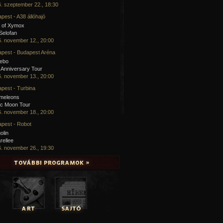
. szeptember 22., 18:30
pest - A38 állóhajó
 of Xymox
 Selofan
. november 12., 20:00
pest - Budapest Aréna
cebo
 Anniversary Tour
. november 13., 20:00
pest - Turbina
meleons
ic Moon Tour
. november 18., 20:00
pest - Robot
olin
rellee
. november 26., 19:30