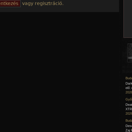
vagy regisztráció.
Buda
Dar
elő:
2026
Győr
Deat
XTR 
2026
Buda
Desc
Zaj 