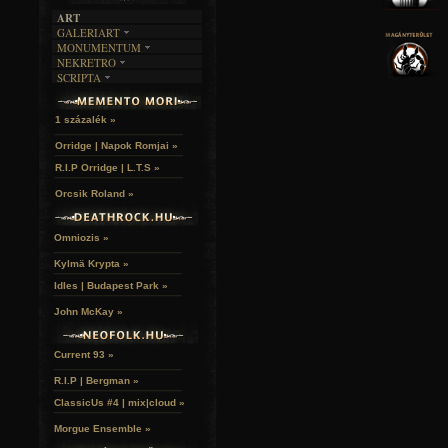
ART
GALERIART
MONUMENTUM
ARTGALERI
NEKRETRO
TEMETŐK
KÉPREGÉNYEK
SCRIPTA
SZUBKULT
TEMPLOMOK
LAKÁSKULTS
NOVELLÁK
FEKETE LYUK
VÁRAK
VERSEK
RELIKVIÁK
HELYEK
1 százalék »
HALÁLTÁNC
Orridge | Napok Romjai »
R.I.P Orridge | L.T.S »
Orcsik Roland »
Omniozis »
Kylmä Krypta »
Idles | Budapest Park »
John McKay »
Current 93 »
R.I.P | Bergman »
ClassicUs #4 | mix|cloud »
Morgue Ensemble »