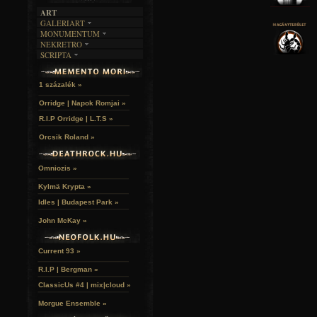
ART
GALERIART
MONUMENTUM
ARTGALERI
NEKRETRO
TEMETŐK
KÉPREGÉNYEK
SCRIPTA
SZUBKULT
TEMPLOMOK
LAKÁSKULTS
NOVELLÁK
FEKETE LYUK
VÁRAK
VERSEK
RELIKVIÁK
HELYEK
1 százalék »
HALÁLTÁNC
Orridge | Napok Romjai »
R.I.P Orridge | L.T.S »
Orcsik Roland »
Omniozis »
Kylmä Krypta »
Idles | Budapest Park »
John McKay »
Current 93 »
R.I.P | Bergman »
ClassicUs #4 | mix|cloud »
Morgue Ensemble »