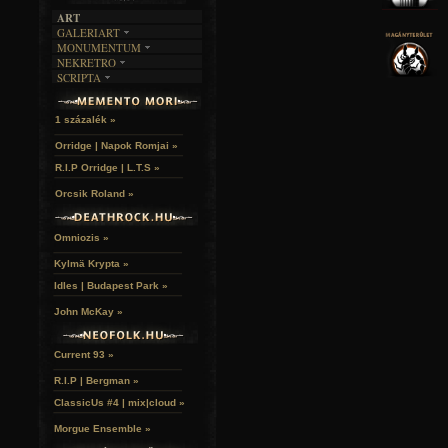
ART
GALERIART
MONUMENTUM
ARTGALERI
NEKRETRO
TEMETŐK
KÉPREGÉNYEK
SCRIPTA
SZUBKULT
TEMPLOMOK
LAKÁSKULTS
NOVELLÁK
FEKETE LYUK
VÁRAK
VERSEK
RELIKVIÁK
HELYEK
1 százalék »
HALÁLTÁNC
Orridge | Napok Romjai »
R.I.P Orridge | L.T.S »
Orcsik Roland »
Omniozis »
Kylmä Krypta »
Idles | Budapest Park »
John McKay »
Current 93 »
R.I.P | Bergman »
ClassicUs #4 | mix|cloud »
Morgue Ensemble »