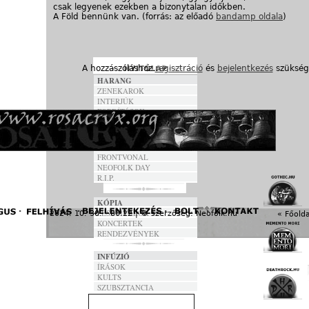
csak legyenek ezekben a bizonytalan időkben.
A Föld bennünk van. (forrás: az előadó
bandamp oldala
)
A hozzászóláshoz
regisztráció
és
bejelentkezés
szükség
HARANG
ZENEKAROK
INTERJÚK
FORDÍTÁSOK
DALSZÖVEGEK
ANNO
FRONTVONAL
NEOFOLK DAY
R.I.P.
KÓPIA
FESZTIVÁLOK
2024. 10. 30. - 06:22 | © szerzőség:
Neofolk.hu
« Főolda
KONCERTEK
RENDEZVÉNYEK
INFÚZIÓ
ÍRÁSOK
KULTS
SZUBSZTANCIA