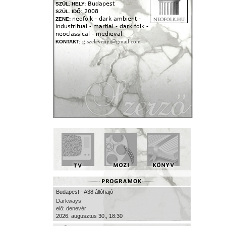
Budapest
SZÜL. HELY:
2008
SZÜL. IDŐ:
neofolk - dark ambient -
ZENE:
industritual - martial - dark folk -
neoclassical - medieval
g.szelevenyi@gmail.com
KONTAKT:
Budapest - A38 állóhajó
Darkways
elő: denevér
2026. augusztus 30., 18:30