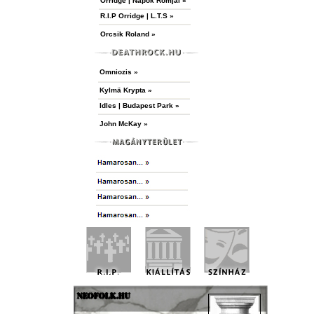
Orridge | Napok Romjai »
R.I.P Orridge | L.T.S »
Orcsik Roland »
Omniozis »
Kylmä Krypta »
Idles | Budapest Park »
John McKay »
NEOFOLK.HU