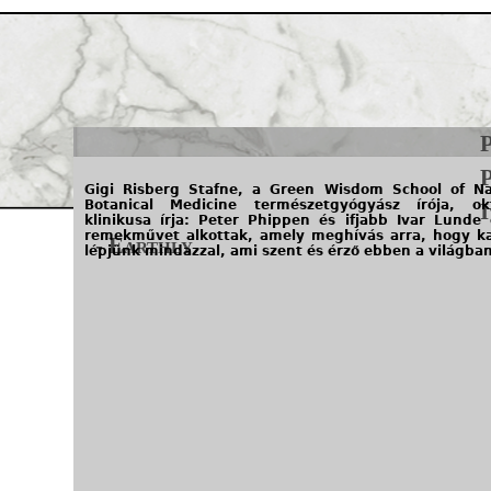
Jump to navigation
Gigi Risberg Stafne, a Green Wisdom School of Na
Botanical Medicine természetgyógyász írója, ok
klinikusa írja: Peter Phippen és ifjabb Ivar Lunde
remekművet alkottak, amely meghívás arra, hogy k
- Earthly
lépjünk mindazzal, ami szent és érző ebben a világban