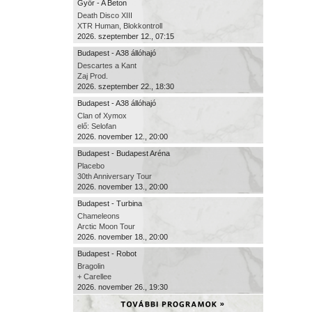
Győr - A Beton
Death Disco XIII
XTR Human, Blokkontroll
2026. szeptember 12., 07:15
Budapest - A38 állóhajó
Descartes a Kant
Zaj Prod.
2026. szeptember 22., 18:30
Budapest - A38 állóhajó
Clan of Xymox
elő: Selofan
2026. november 12., 20:00
Budapest - Budapest Aréna
Placebo
30th Anniversary Tour
2026. november 13., 20:00
Budapest - Turbina
Chameleons
Arctic Moon Tour
2026. november 18., 20:00
Budapest - Robot
Bragolin
+ Carellee
2026. november 26., 19:30