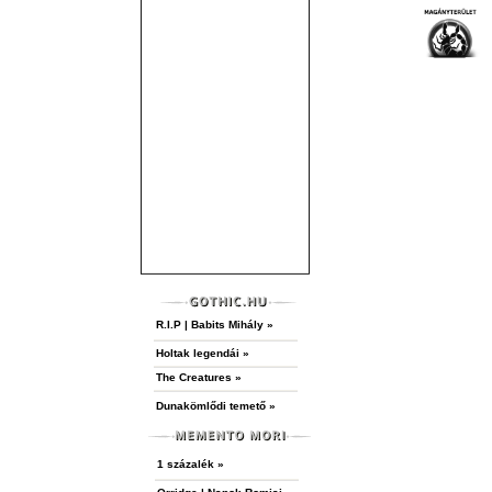
R.I.P | Babits Mihály »
Holtak legendái »
The Creatures »
Dunakömlődi temető »
1 százalék »