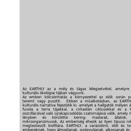
Az EARTHLY az a mély és tágas lélegzetvétel, amelyre 
kulturális ökológiai tájban vágyunk.
Az emberi kölcsönhatás a környezettel az idők során po
teremt vagy pusztít. Ebben a műalkotásban, az EARTH
kulturális narratíva fejeződik ki, amelyet a hallgatók mélyen 
fuvola a terra tájakkal, a cirkadián ciklusokkal és a 
oszcillációval való újrakapcsolódás csatornájává válik, amely
lényben és körülötte kering: madarak, állatok, 
mikroorganizmusok. Az emberiség éhezik az ilyen típusú ro
megtestesült biofíliára. EARTHLY, a varázslónő, időt és te
embereknek, hogy álmodjanak, gyógyuljanak, alkossanak és