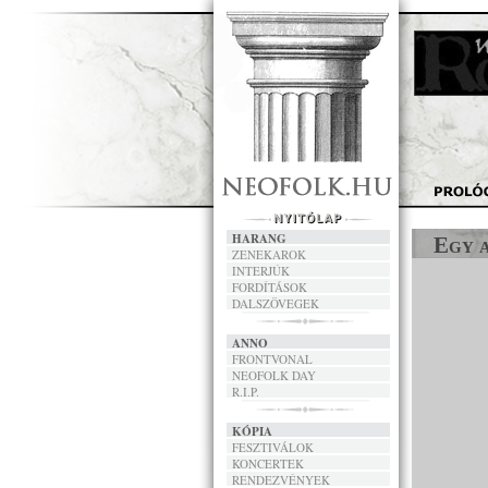
HARANG
Egy a
ZENEKAROK
INTERJÚK
FORDÍTÁSOK
DALSZÖVEGEK
ANNO
FRONTVONAL
NEOFOLK DAY
R.I.P.
KÓPIA
FESZTIVÁLOK
KONCERTEK
RENDEZVÉNYEK