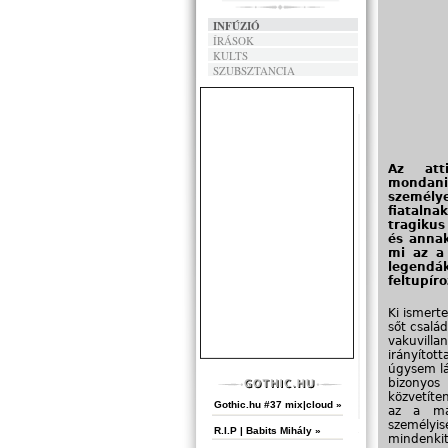
INFÚZIÓ
ÍRÁSOK
KULTS
SZUBSZTANCIA
Az att
mondani
személye
fiatalna
tragikus
és annak
mi az a 
legendá
feltupír
Ki ismerte
sőt csalá
vakuvilla
irányítot
úgysem lá
bizonyos
közvetíte
Gothic.hu #37 mix|cloud »
az a má
személyis
R.I.P | Babits Mihály »
mindenki