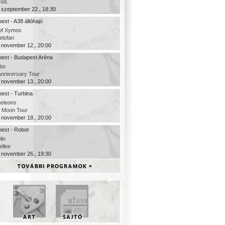
rod.
 szeptember 22., 18:30
est - A38 állóhajó
of Xymox
elofan
 november 12., 20:00
est - Budapest Aréna
bo
Anniversary Tour
 november 13., 20:00
est - Turbina
eleons
c Moon Tour
 november 18., 20:00
est - Robot
lin
ellee
 november 26., 19:30