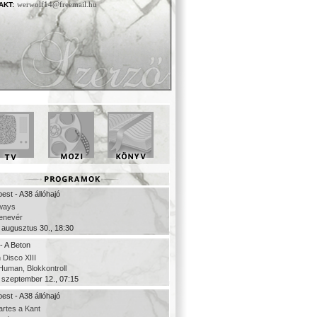
werwolf14@freemail.hu
AKT:
est - A38 állóhajó
ways
denevér
 augusztus 30., 18:30
- A Beton
 Disco XIII
uman, Blokkontroll
 szeptember 12., 07:15
est - A38 állóhajó
rtes a Kant