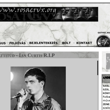
Jump to navigation
ttitüd - Ian Curtis R.I.P
ANDR
SZÜL.
SZÜL.
KÖNY
Futb
műve
ZENE
szalo