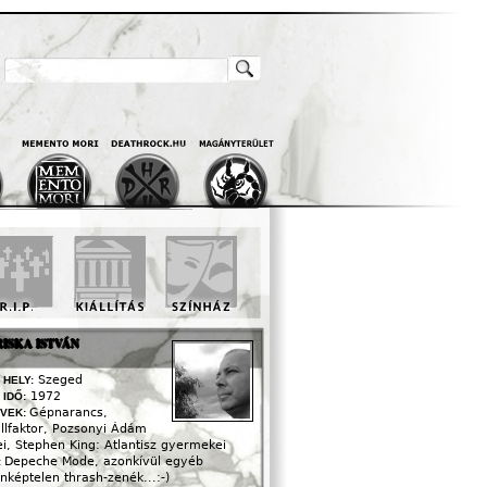
Keresés
Keresés Űrlap
ISKA ISTVÁN
Szeged
 HELY:
1972
 IDŐ:
Gépnarancs,
VEK:
allfaktor, Pozsonyi Ádám
i, Stephen King: Atlantisz gyermekei
Depeche Mode, azonkívül egyéb
:
nképtelen thrash-zenék...:-)