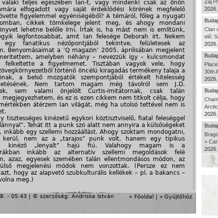
Zaj P
 valaki teljes egészében Ian-t, vagy mindenki csak az önön
mára elfogadott vagy saját érdeklődési körének megfelelő
2026.
követte figyelemmel egyéniségéből? A témáról, főleg a nyugati
Budap
alomban, cikkek tömkelege jelent meg, és ahogy mondani
önyvet lehetne belőle írni. Írtak is, ha mást nem is említünk,
Clan 
gyik legfontosabbat, amit Ian felesége Deborah írt. Nekem
elő: S
l, egy fanatikus nézőpontjából tekintve, felületesek az
2026.
m. Benyomásaimat a ’Q magazin’ 2005. áprilisában megjelent
Budap
 merítettem, amelyben néhány – nevezzük így – kulcsmondat
n felkeltette a figyelmemet. Tisztában vagyok vele, hogy
Place
övegkörnyezetből történő öncélú kiragadás termékeny talaja a
30th 
iónak, a belső mozgatók szempontjából értékelt hitelesség
2026.
eztetésének. Nem tartom magam még távolról sem J.D.
nek, sem valami önjelölt Curtis-imitátornak, csak talán
Budap
 megjegyezhetem, és ez is ezen cikkem nem titkolt célja, hogy
Cham
mértékben átérzem Ian világát, még ha utolsó tettével nem is
Arcti
et.
2026.
y tisztességes kinézetű egykori köztisztviselő, fiatal feleséggel
lánnyal”. Tehát itt a punk szó alatt nem annyira a külsőségeket
Budap
ni, inkább egy szellemi hozzáállást. Ahogy szoktam mondogatni,
Brago
 kerül, nem az a „tarajos” punk volt, hanem egy tipikus
+ Car
an kinéző „lenyalt” hajú fiú. Valahogy magam is a
2026.
úrákban inkább az alternatív szellemi megoldások felé
m, azaz, egyesek szemében talán ellentmondásos módon, az
ülső megjelenési módok nem vonzottak. (Persze ez nem
 azt, hogy az alapvető szubkulturális kellékek – pl. a bakancs –
 volna meg.)
arettával égette
8. - 05:43 | © szerzőség:
Andriska István
« Főoldal
|
«
Gyűjtőhöz
 Annak idején
s néhányan
k”, még ha nem