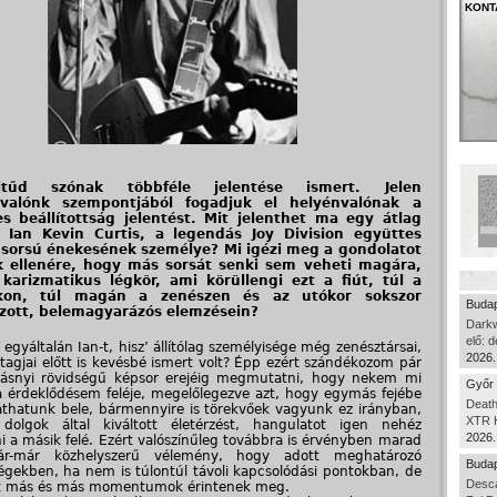
KONT
itűd szónak többféle jelentése ismert. Jelen
valónk szempontjából fogadjuk el helyénvalónak a
s beállítottság jelentést. Mit jelenthet ma egy átlag
k Ian Kevin Curtis, a legendás Joy Division együttes
 sorsú énekesének személye? Mi igézi meg a gondolatot
 ellenére, hogy más sorsát senki sem veheti magára,
karizmatikus légkör, ami körüllengi ezt a fiút, túl a
kon, túl magán a zenészen és az utókor sokszor
Budap
ozott, belemagyarázós elemzésein?
Dark
elő: 
 egyáltalán Ian-t, hisz’ állítólag személyisége még zenésztársai,
2026.
dtagjai előtt is kevésbé ismert volt? Épp ezért szándékozom pár
násnyi rövidségű képsor erejéig megmutatni, hogy nekem mi
Győr 
ta érdeklődésem feléje, megelőlegezve azt, hogy egymás fejébe
Death
thatunk bele, bármennyire is törekvőek vagyunk ez irányban,
XTR H
 dolgok által kiváltott életérzést, hangulatot igen nehéz
2026.
ni a másik felé. Ezért valószínűleg továbbra is érvényben marad
r-már közhelyszerű vélemény, hogy adott meghatározó
Budap
égekben, ha nem is túlontúl távoli kapcsolódási pontokban, de
Desca
t más és más momentumok érintenek meg.