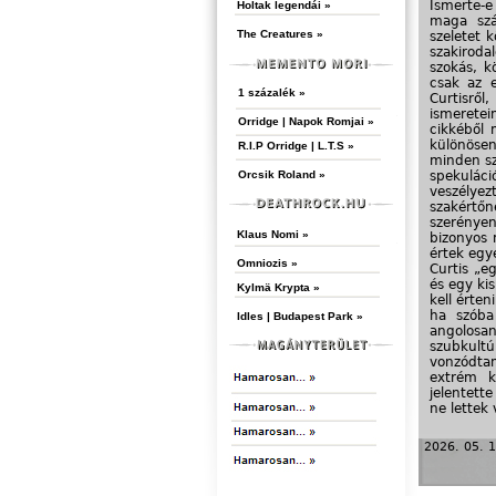
Ismerte-e
Holtak legendái »
maga szá
The Creatures »
szeletet 
szakirod
szokás, k
csak az e
1 százalék »
Curtisrő
ismeretei
Orridge | Napok Romjai »
cikkéből
különöse
R.I.P Orridge | L.T.S »
minden sz
spekulác
Orcsik Roland »
veszély
szakértő
szerényen
Klaus Nomi »
bizonyos 
értek egy
Omniozis »
Curtis „eg
és egy kis
Kylmä Krypta »
kell érte
ha szóba
Idles | Budapest Park »
angolos
szubkult
vonzódta
extrém k
jelentette
ne lettek
„…égő cig
2026. 05. 1
karját…”
ezen i
„átestün