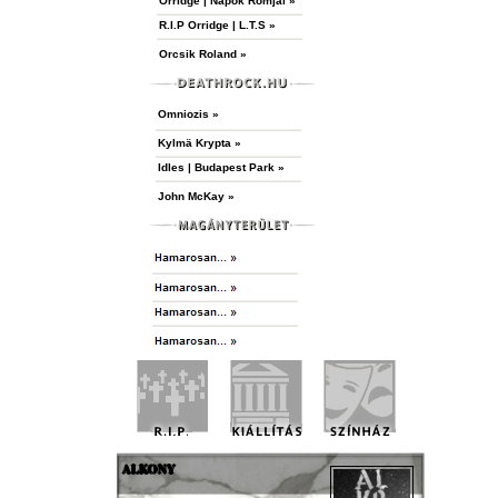
Orridge | Napok Romjai »
R.I.P Orridge | L.T.S »
Orcsik Roland »
Omniozis »
Kylmä Krypta »
Idles | Budapest Park »
John McKay »
ALKONY