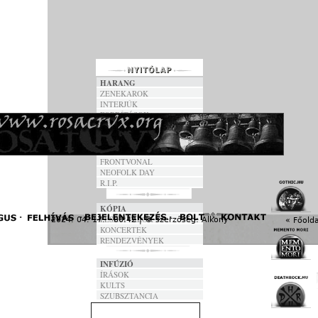
HARANG
ZENEKAROK
INTERJÚK
FORDÍTÁSOK
DALSZÖVEGEK
ANNO
FRONTVONAL
NEOFOLK DAY
R.I.P.
KÓPIA
FESZTIVÁLOK
2024. 04. 17. - 06:42 | © szerzőség:
Alkony
« Főolda
KONCERTEK
RENDEZVÉNYEK
INFÚZIÓ
ÍRÁSOK
KULTS
SZUBSZTANCIA