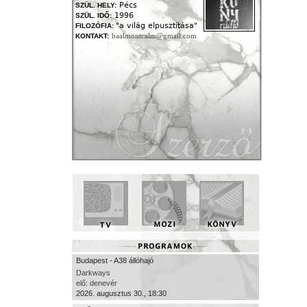
Pécs
SZÜL. HELY:
1996
SZÜL. IDŐ:
"a világ elpusztítása"
FILOZÓFIA:
baalmontcalm@gmail.com
KONTAKT:
Budapest - A38 állóhajó
Darkways
elő: denevér
2026. augusztus 30., 18:30