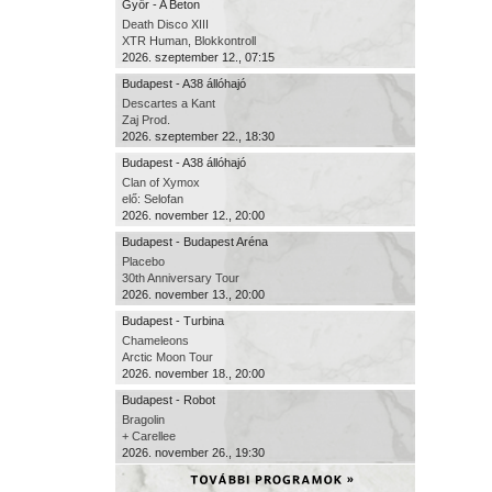
Győr - A Beton
Death Disco XIII
XTR Human, Blokkontroll
2026. szeptember 12., 07:15
Budapest - A38 állóhajó
Descartes a Kant
Zaj Prod.
2026. szeptember 22., 18:30
Budapest - A38 állóhajó
Clan of Xymox
elő: Selofan
2026. november 12., 20:00
Budapest - Budapest Aréna
Placebo
30th Anniversary Tour
2026. november 13., 20:00
Budapest - Turbina
Chameleons
Arctic Moon Tour
2026. november 18., 20:00
Budapest - Robot
Bragolin
+ Carellee
2026. november 26., 19:30