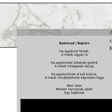
Jump to navigation
e
Kamerad / Bajtárs
Ha egyikünk fáradt,
A másik vigyáz rá
Ha egyikünket kételyek gyötrik
A másik hűségesen kacag
Ha egyikünknek el kell buknia,
A másik mindkettőnket képviselni fogja
Mert Isten
Minden harcosnak adott
Egy bajtársat