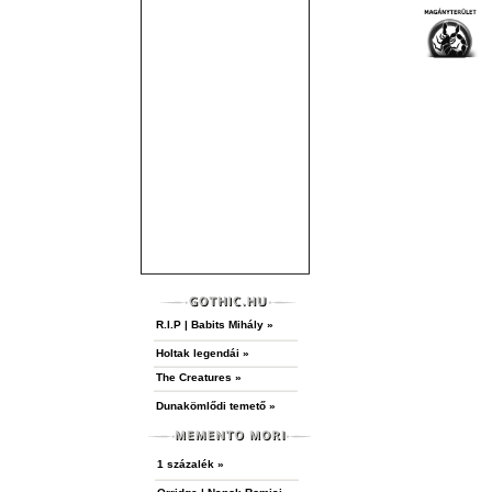
R.I.P | Babits Mihály »
Holtak legendái »
The Creatures »
Dunakömlődi temető »
1 százalék »