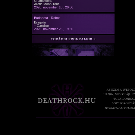
Chameleons
Arctic Moon Tour
2026. november 18., 20:00
Budapest - Robot
Bragolin
+ Carellee
2026. november 26., 19:30