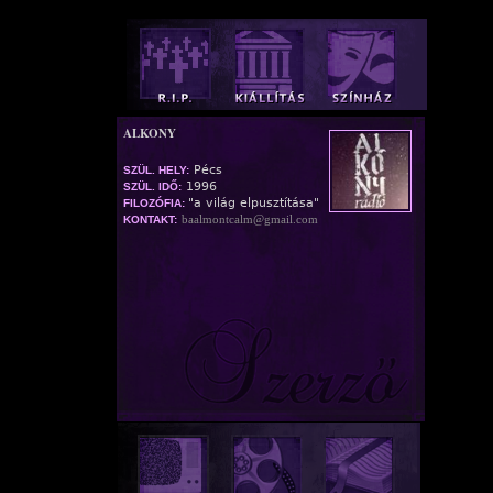
ALKONY
Pécs
SZÜL. HELY:
1996
SZÜL. IDŐ:
"a világ elpusztítása"
FILOZÓFIA:
baalmontcalm@gmail.com
KONTAKT: