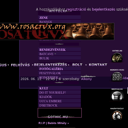
A hozzászóláshoz
regisztráció
és
bejelentkezés
szüksé
ZENE
BANDÁK
DVD
INTERJÚK
FORDÍTÁSOK
DALSZÖVEGEK
RENDEZVÉNYEK
BATCAVE
BULIK
AKTUÁLIS
A MÚLT
FOTÓGALÉRIA
FESZTIVÁLOK
KONCERTEK
« Főolda
2026. 06. 11. - 22:45 | © szerzőség:
Alkony
KULT
DO IT YOURSELF!
KIADÓK
UCCA EMBERE
D'RETRO'CK
R.I.P | Babits Mihály »