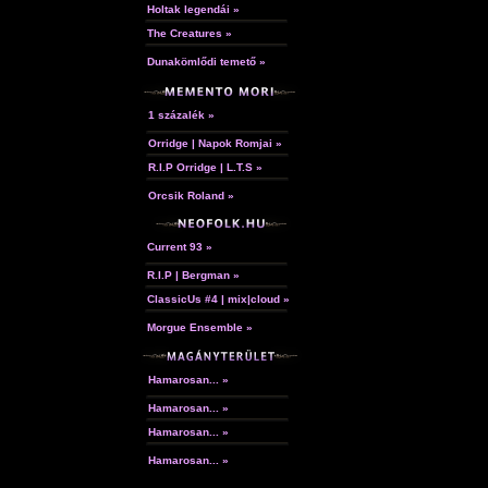
Holtak legendái »
The Creatures »
Dunakömlődi temető »
1 százalék »
Orridge | Napok Romjai »
R.I.P Orridge | L.T.S »
Orcsik Roland »
Current 93 »
R.I.P | Bergman »
ClassicUs #4 | mix|cloud »
Morgue Ensemble »
Hamarosan... »
Hamarosan... »
Hamarosan... »
Hamarosan... »