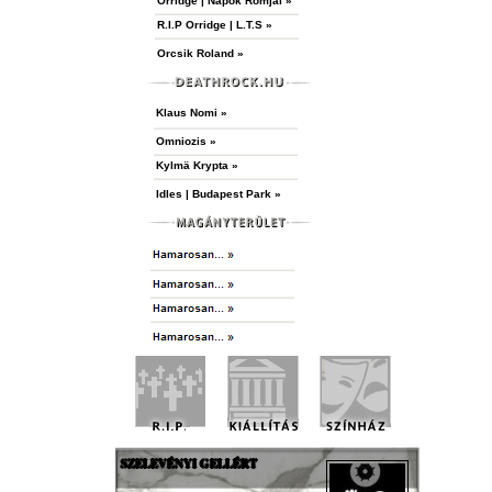
Orridge | Napok Romjai »
R.I.P Orridge | L.T.S »
Orcsik Roland »
Klaus Nomi »
Omniozis »
Kylmä Krypta »
Idles | Budapest Park »
SZELEVÉNYI GELLÉRT