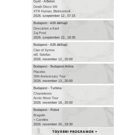
Győr - A Beton
Death Disco XIII
XTR Human, Blokkontroll
2026. szeptember 12., 07:15
Budapest - A38 állóhajó
Descartes a Kant
Zaj Prod.
2026. szeptember 22., 18:30
Budapest - A38 állóhajó
Clan of Xymox
elő: Selofan
2026. november 12., 20:00
Budapest - Budapest Aréna
Placebo
30th Anniversary Tour
2026. november 13., 20:00
Budapest - Turbina
Chameleons
Arctic Moon Tour
2026. november 18., 20:00
Budapest - Robot
Bragolin
+ Carellee
2026. november 26., 19:30