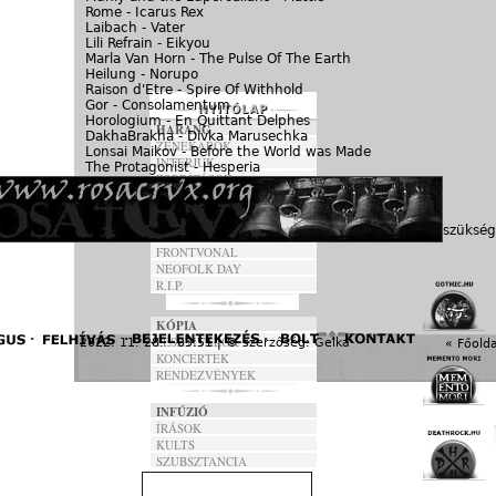
Rome - Icarus Rex
Laibach - Vater
Lili Refrain - Eikyou
Marla Van Horn - The Pulse Of The Earth
Heilung - Norupo
Raison d'Etre - Spire Of Withhold
Gor - Consolamentum
Horologium - En Quittant Delphes
HARANG
DakhaBrakha - Divka Marusechka
ZENEKAROK
Lonsai Maikov - Before the World was Made
INTERJÚK
The Protagonist - Hesperia
FORDÍTÁSOK
Brighter Death Now - Promises of Death
DALSZÖVEGEK
A hozzászóláshoz
regisztráció
és
bejelentkezés
szükség
ANNO
FRONTVONAL
NEOFOLK DAY
R.I.P.
KÓPIA
FESZTIVÁLOK
2022. 11. 28. - 05:51 | © szerzőség:
Gelka
« Főolda
KONCERTEK
RENDEZVÉNYEK
INFÚZIÓ
ÍRÁSOK
KULTS
SZUBSZTANCIA