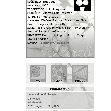
Budapest
SZÜL. HELY:
1973
SZÜL. IDŐ:
ELTE könyvtár
VÉGZETTSÉG:
"Alattad Föld, feletted
FILOZÓFIA:
az Ég, Benned a Létra"
Weöres Sándor, Boris Vian, Nick
KÖNYVEK:
Cave, Burgess, Hamvas Béla
Rosa Crvx, Rome, Sieben, Joy Division,
ZENE:
Rozz Williams, iLikeTrains stb.
Dalí, H. R. Giger, Dürer, Caspar
MŰVÉSZET:
David Friedrich
g.szelevenyi@gmail.com
KONTAKT:
Budapest - A38 állóhajó
Darkways
elő: denevér
2026. augusztus 30., 18:30