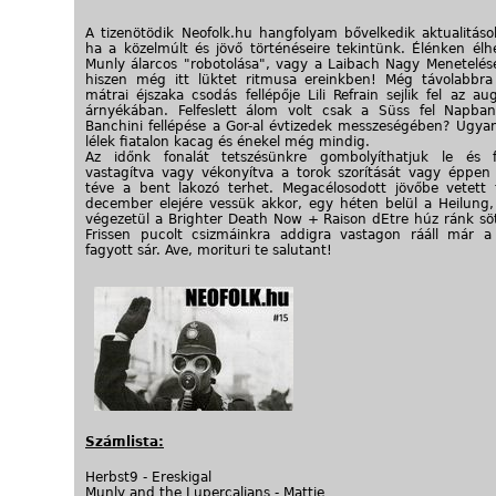
A tizenötödik Neofolk.hu hangfolyam bővelkedik aktualitás
ha a közelmúlt és jövő történéseire tekintünk. Élénken él
Munly álarcos "robotolása", vagy a Laibach Nagy Menetelése
hiszen még itt lüktet ritmusa ereinkben! Még távolabbra
mátrai éjszaka csodás fellépője Lili Refrain sejlik fel az au
árnyékában. Felfeslett álom volt csak a Süss fel Napba
Banchini fellépése a Gor-al évtizedek messzeségében? Ugya
lélek fiatalon kacag és énekel még mindig.
Az időnk fonalát tetszésünkre gombolyíthatjuk le és f
vastagítva vagy vékonyítva a torok szorítását vagy éppe
téve a bent lakozó terhet. Megacélosodott jövőbe vetett 
december elejére vessük akkor, egy héten belül a Heilung
végezetül a Brighter Death Now + Raison dEtre húz ránk söt
Frissen pucolt csizmáinkra addigra vastagon rááll már a
fagyott sár. Ave, morituri te salutant!
Számlista:
Herbst9 - Ereskigal
Munly and the Lupercalians - Mattie