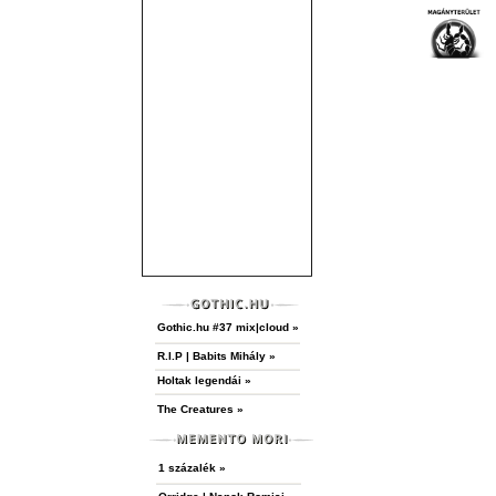
Gothic.hu #37 mix|cloud »
R.I.P | Babits Mihály »
Holtak legendái »
The Creatures »
1 százalék »