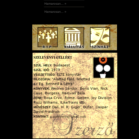
Hamarosan... »
Hamarosan... »
SZELEVÉNYI GELLÉRT
Budapest
SZÜL. HELY:
1973
SZÜL. IDŐ:
ELTE könyvtár
VÉGZETTSÉG:
"Alattad Föld, feletted
FILOZÓFIA:
az Ég, Benned a Létra"
Weöres Sándor, Boris Vian, Nick
KÖNYVEK:
Cave, Burgess, Hamvas Béla
Rosa Crvx, Rome, Sieben, Joy Division,
ZENE:
Rozz Williams, iLikeTrains stb.
Dalí, H. R. Giger, Dürer, Caspar
MŰVÉSZET:
David Friedrich
g.szelevenyi@gmail.com
KONTAKT: