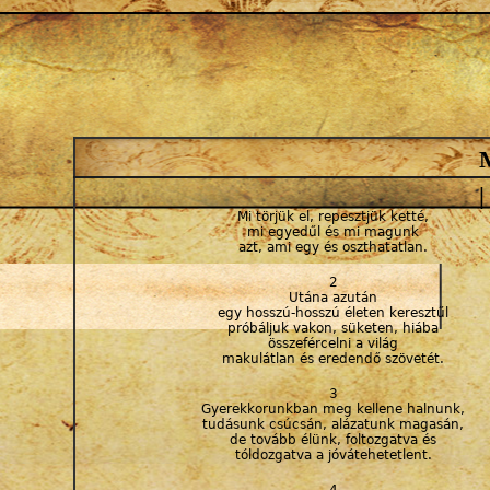
Jump to navigation
10
10
10
10
10
10
10
10
10
10
/10. kép
/1. kép
/2. kép
/3. kép
/4. kép
/5. kép
/6. kép
/7. kép
/8. kép
/9. kép
|
Mi törjük el, repesztjük ketté,
mi egyedűl és mi magunk
azt, ami egy és oszthatatlan.
2
Utána azután
egy hosszú-hosszú életen keresztűl
próbáljuk vakon, süketen, hiába
összefércelni a világ
makulátlan és eredendő szövetét.
3
Gyerekkorunkban meg kellene halnunk,
tudásunk csúcsán, alázatunk magasán,
de tovább élünk, foltozgatva és
tóldozgatva a jóvátehetetlent.