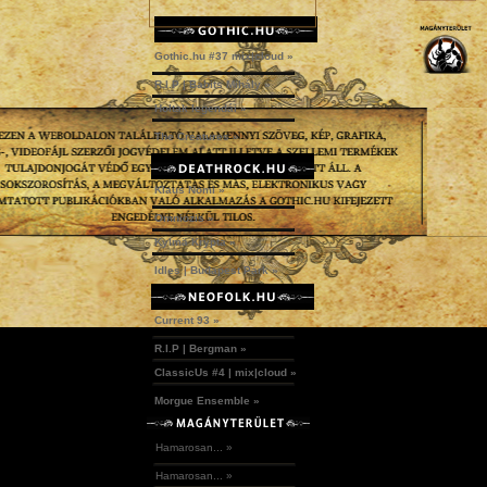
Gothic.hu #37 mix|cloud »
R.I.P | Babits Mihály »
Holtak legendái »
The Creatures »
Klaus Nomi »
Omniozis »
Kylmä Krypta »
Idles | Budapest Park »
Current 93 »
R.I.P | Bergman »
ClassicUs #4 | mix|cloud »
Morgue Ensemble »
Hamarosan... »
Hamarosan... »