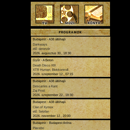
Budapest - A38 állóhajó
Darkways
elő: denevér
2026. augusztus 30., 18:30
Győr - A Beton
Death Disco XIII
XTR Human, Blokkontroll
2026. szeptember 12., 07:15
Budapest - A38 állóhajó
Descartes a Kant
Zaj Prod.
2026. szeptember 22., 18:30
Budapest - A38 állóhajó
Clan of Xymox
elő: Selofan
2026. november 12., 20:00
Budapest - Budapest Aréna
Placebo