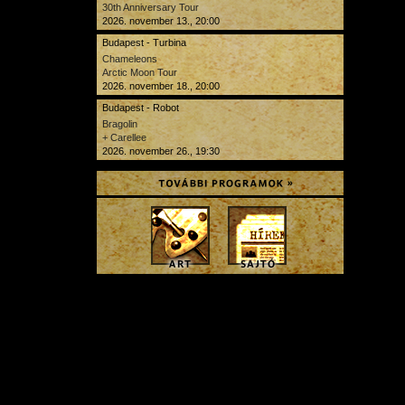
30th Anniversary Tour
2026. november 13., 20:00
Budapest - Turbina
Chameleons
Arctic Moon Tour
2026. november 18., 20:00
Budapest - Robot
Bragolin
+ Carellee
2026. november 26., 19:30