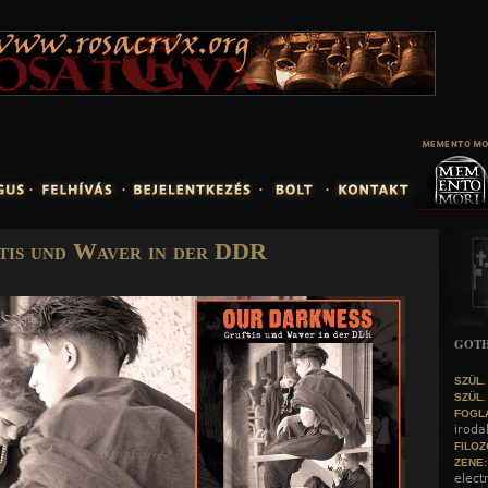
Jump to navigation
tis und Waver in der DDR
GOTH
SZÜL.
SZÜL.
FOGL
irod
FILOZ
ZENE
electr