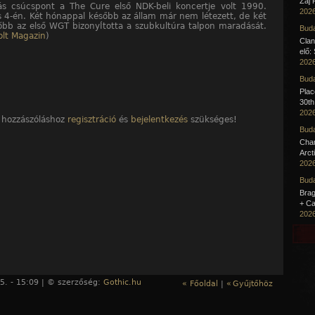
Zaj 
s csúcspont a The Cure első NDK-beli koncertje volt 1990.
2026
 4-én. Két hónappal később az állam már nem létezett, de két
őbb az első WGT bizonyÍtotta a szubkultúra talpon maradását.
Buda
olt Magazin
)
Clan
elő:
2026
Buda
Pla
30th
2026
 hozzászóláshoz
regisztráció
és
bejelentkezés
szükséges!
Buda
Cha
Arct
2026
Buda
Brag
+ Ca
2026
5. - 15:09 | © szerzőség:
Gothic.hu
« Főoldal
|
«
Gyűjtőhöz