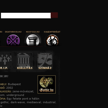
Keresés
IC.HU
Budapest
 HELY:
2002
 IDŐ:
zene-művészet,
ALKOZÁS:
alom, underground
Egy fekete pont a hálón
ÓFIA:
gothic, dark-wave, mediaeval, industrial,
:
ic