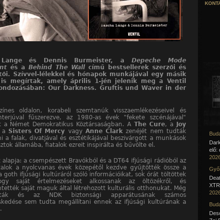
KONTA
 Lange és Dennis Burmeister, a
Depeche Mode
nt
és a
Behind The Wall
című bestsellerek szerzői és
tői. Szívvel-lélekkel és hónapok munkájával egy másik
is megírtak, amely április 1-jén jelenik meg a Ventil
ondozásában: Our Darkness. Gruftis und Waver in der
ínes oldalon, korabeli szemtanúk visszaemlékezéseivel és
terjúval fűszerezve, az 1980-as évek "fekete szcénájával"
ik a Német Demokratikus Köztársaságban. A
The Cure
, a
Joy
, a
Sisters Of Mercy
vagy
Anne Clark
zenéjét nem tudták
Buda
i a falak, divatjával és esztétikájával beszivárgott a munkások
Dar
ztok államába, fiatalok ezreit inspirálta és bűvölte el.
elő:
2026
 alapja: a csempészett Bravókból és a DT64 ifjúsági rádióból az
talok a nyolcvanas évek közepétől kezdve gyűjtötték össze a
Győr
 goth ifjúsági kultúráról szóló információikat, sok órát töltöttek
Deat
ogy saját értelmezéseket alkossanak az öltözékről, és
XTR 
ették saját maguk által létrehozott kulturális otthonukat. Még
2026
zták és az NDK biztonsági apparátusának számos
skedése sem tudta megállítani ennek az ifjúsági kultúrának a
Buda
.
Desc