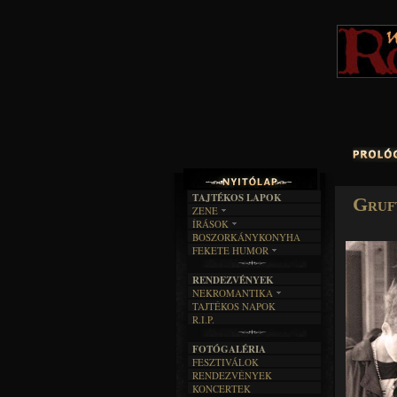
TAJTÉKOS LAPOK
Gruf
ZENE
ÍRÁSOK
EGYÜTTESEK
BOSZORKÁNYKONYHA
IRODALOM
INTERJÚK
FEKETE HUMOR
FILM
FORDÍTÁSOK
KÉPES
MŰVÉSZET
DALSZÖVEGEK
RENDEZVÉNYEK
SZÖVEGES
ÍRÁSTÖRTÉNET
NEKROMANTIKA
TAJTÉKOS NAPOK
AKTUÁLIS
R.I.P.
A MÚLT
FOTÓGALÉRIA
FESZTIVÁLOK
RENDEZVÉNYEK
KONCERTEK