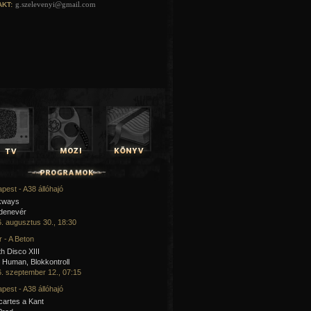
g.szelevenyi@gmail.com
KT:
pest - A38 állóhajó
kways
 denevér
. augusztus 30., 18:30
 - A Beton
h Disco XIII
Human, Blokkontroll
. szeptember 12., 07:15
pest - A38 állóhajó
artes a Kant