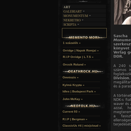
ART
GALERIART
MONUMENTUM
ARTGALERI
NEKRETRO
TEMETŐK
KÉPREGÉNYEK
SCRIPTA
SZUBKULT
TEMPLOMOK
LAKÁSKULTS
NOVELLÁK
FEKETE LYUK
VÁRAK
VERSEK
RELIKVIÁK
Sascha
HELYEK
Monume
HALÁLTÁNC
1 százalék »
szerkesz
könyvet 
Orridge | Napok Romjai »
Verlag g
DDR.
R.I.P Orridge | L.T.S »
Orcsik Roland »
A 240 sz
számos in
foglalkoz
Omniozis »
Division
megállítan
Kylmä Krypta »
és a paras
Idles | Budapest Park »
A történet
John McKay »
NDK-s fia
waver és a
azzal, h
megteremt
Current 93 »
a fasis
R.I.P | Bergman »
ellensége
terjedését
ClassicUs #4 | mix|cloud »