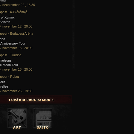
Prod.
. szeptember 22., 18:30
pest - A38 állóhajó
 of Xymox
 Selofan
. november 12., 20:00
pest - Budapest Aréna
cebo
 Anniversary Tour
. november 13., 20:00
pest - Turbina
meleons
ic Moon Tour
. november 18., 20:00
pest - Robot
olin
rellee
. november 26., 19:30