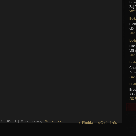
Desc
Zaj 
2026
Buda
Clan
elő:
2026
Buda
Pla
30th
2026
Buda
Cha
Arct
2026
Buda
Brag
+ Ca
2026
7. - 05:51 | © szerzőség:
Gothic.hu
« Főoldal
|
«
Gyűjtőhöz