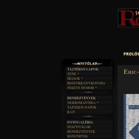
TAJTÉKOS LAPOK
Eric
ZENE
ÍRÁSOK
EGYÜTTESEK
BOSZORKÁNYKONYHA
IRODALOM
INTERJÚK
FEKETE HUMOR
FILM
FORDÍTÁSOK
KÉPES
MŰVÉSZET
DALSZÖVEGEK
RENDEZVÉNYEK
SZÖVEGES
ÍRÁSTÖRTÉNET
NEKROMANTIKA
TAJTÉKOS NAPOK
AKTUÁLIS
R.I.P.
A MÚLT
FOTÓGALÉRIA
FESZTIVÁLOK
RENDEZVÉNYEK
KONCERTEK