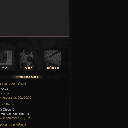
pest - A38 állóhajó
kways
 denevér
. augusztus 30., 18:30
 - A Beton
h Disco XIII
Human, Blokkontroll
. szeptember 12., 07:15
pest - A38 állóhajó