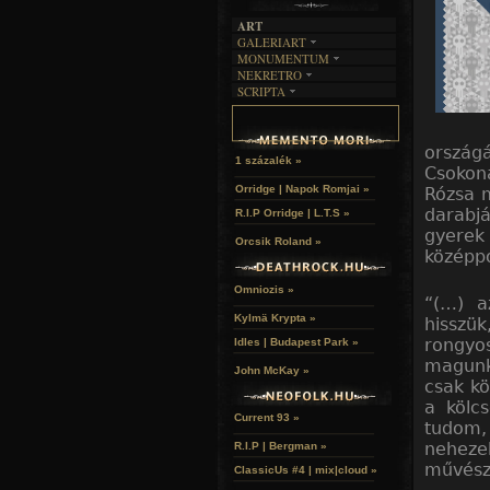
ART
GALERIART
MONUMENTUM
ARTGALERI
NEKRETRO
TEMETŐK
KÉPREGÉNYEK
SCRIPTA
SZUBKULT
TEMPLOMOK
LAKÁSKULTS
NOVELLÁK
FEKETE LYUK
VÁRAK
VERSEK
RELIKVIÁK
HELYEK
ország
HALÁLTÁNC
1 százalék »
Csokon
Orridge | Napok Romjai »
Rózsa 
darabjá
R.I.P Orridge | L.T.S »
gyerek 
Orcsik Roland »
középpo
Omniozis »
“(…) a
Kylmä Krypta »
hisszü
rongyo
Idles | Budapest Park »
magunk
John McKay »
csak kö
a kölc
Current 93 »
tudom,
nehezeb
R.I.P | Bergman »
művésze
ClassicUs #4 | mix|cloud »