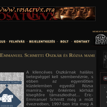
Jump to navigation
-Emmanuel Schmitt: Oszkár és Rózsa mami
A kilencéves Oszkárnak halálos
betegséggel kell szembenéznie, s
ebben az egyenlőtlen
küzdelemben egyedül Rózsa
mamira, egy önkéntes kórházi
kisegítőre támaszkodhat… Éric-
Emmanuel Schmitt még a múlt
évezredben, 1997-ben írta meg A