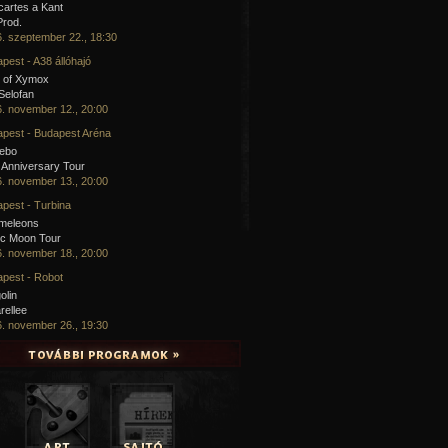
artes a Kant
Prod.
. szeptember 22., 18:30
pest - A38 állóhajó
 of Xymox
 Selofan
. november 12., 20:00
pest - Budapest Aréna
cebo
 Anniversary Tour
. november 13., 20:00
pest - Turbina
meleons
ic Moon Tour
. november 18., 20:00
pest - Robot
olin
rellee
. november 26., 19:30