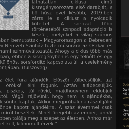
láthatatlan ciklusa című
kisregénysorozata első darabját, s
bő húsz ével később, 2019-ben
zárta le a ciklust a nyolcadik
kötettel. A sorozat több
történetéből színpadi adaptáció is
készült, melyeket a világ számos
ában bemutattak – Magyarországon a Debreceni
ai Nemzeti Színház tűzte műsorára az Oszkár és
mami színműváltozatát. Ahogy a ciklus több más
ban, ebben a kisregényben is egy felnőtt és egy
különös, sorsfordító kapcsolata áll a cselekmény
ntjában. (fülszöveg)
z élet fura ajándék. Először túlbecsüljük, azt
k, örökké élni fogunk. Aztán alábecsüljük:
Buda
Dar
s, piszkos, túl rövid, majdhogynem eldobjuk
elő:
tól. Végül rájövünk, hogy nem is ajándékba,
2026
lcsönbe kaptuk. Akkor megpróbálunk rászolgálni
Győr
sönbe kapott ajándékra. A száz évemmel csak
Deat
 miről beszélek. Minél öregebb az ember, annál
XTR 
ben találja meg a szépet az életben. Ahhoz már
2026
t kell, kifinomult érzék.”
Buda