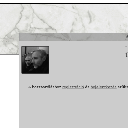
Jump to navigation
1
/1. kép
-
A hozzászóláshoz
regisztráció
és
bejelentkezés
szüks