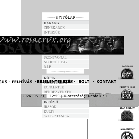
HARANG
ZENEKAROK
INTERJÚK
FORDÍTÁSOK
DALSZÖVEGEK
ANNO
FRONTVONAL
NEOFOLK DAY
R.I.P.
KÓPIA
FESZTIVÁLOK
KONCERTEK
RENDEZVÉNYEK
2026. 05. 31. - 12:50 | © szerzőség:
Neofolk.hu
« F
INFÚZIÓ
ÍRÁSOK
KULTS
SZUBSZTANCIA