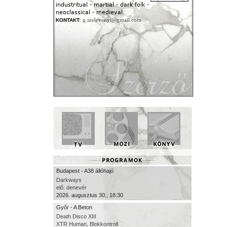
industritual - martial - dark folk -
neoclassical - medieval
g.szelevenyi@gmail.com
KONTAKT:
Budapest - A38 állóhajó
Darkways
elő: denevér
2026. augusztus 30., 18:30
Győr - A Beton
Death Disco XIII
XTR Human, Blokkontroll