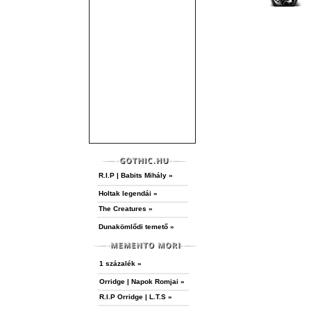
R.I.P | Babits Mihály »
Holtak legendái »
The Creatures »
Dunakömlődi temető »
1 százalék »
Orridge | Napok Romjai »
R.I.P Orridge | L.T.S »