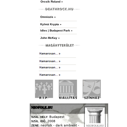
Orcsik Roland »
Omniozis »
Kylmä Krypta »
Idles | Budapest Park »
John McKay »
NEOFOLK.HU
Budapest
SZÜL. HELY:
2008
SZÜL. IDŐ:
neofolk - dark ambient -
ZENE: