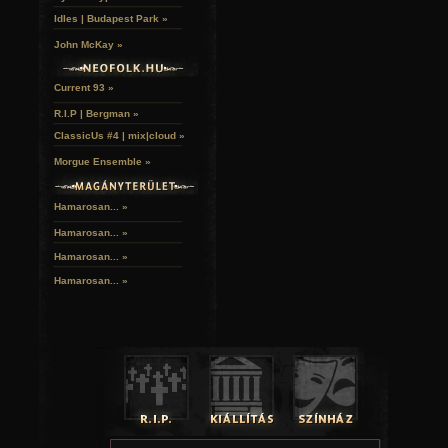
Idles | Budapest Park »
John McKay »
Current 93 »
R.I.P | Bergman »
ClassicUs #4 | mix|cloud »
Morgue Ensemble »
Hamarosan... »
Hamarosan...
»
Hamarosan...
»
Hamarosan...
»