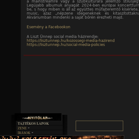
a mainstreamre vagy a szubkultúrára jellemző stílusjegy
Legújabb albumuk anyagát 2024-ben európai koncerttur
be, s hogy miben is áll az együttes műfajteremtő kísérlete,
music, azaz „népzene idegeneknek és kitaszítottakn
Akváriumban mindenki a saját bőrén érezheti majd.
Esemény a Facebookon
A Liszt Ünnep social media házirendje:
https://lisztunnep.hu/kozossegi-media-hazirend
https://lisztunnep.hu/social-media-policies
TAJTÉKOS LAPOK
ZENE
ÍRÁSOK
EGYÜTTESEK
BOSZORKÁNYKONYHA
IRODALOM