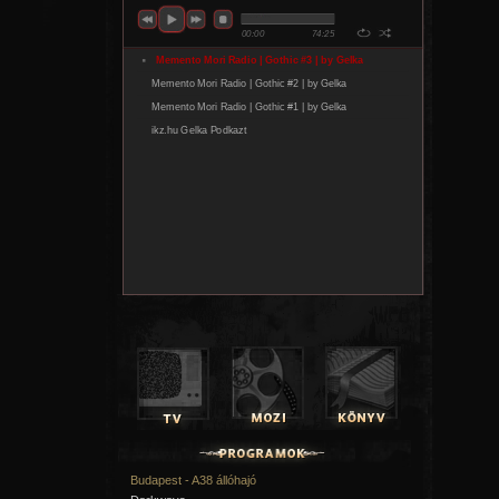
Budapest - A38 állóhajó