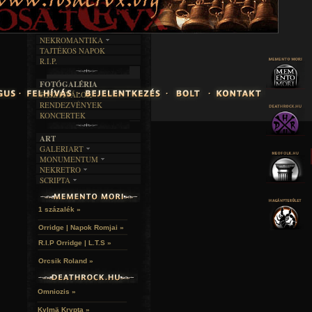
INTERJÚK
FEKETE HUMOR
FILM
FORDÍTÁSOK
KÉPES
MŰVÉSZET
DALSZÖVEGEK
RENDEZVÉNYEK
SZÖVEGES
ÍRÁSTÖRTÉNET
NEKROMANTIKA
TAJTÉKOS NAPOK
AKTUÁLIS
R.I.P.
A MÚLT
FOTÓGALÉRIA
FESZTIVÁLOK
RENDEZVÉNYEK
KONCERTEK
ART
GALERIART
MONUMENTUM
ARTGALERI
NEKRETRO
TEMETŐK
KÉPREGÉNYEK
SCRIPTA
SZUBKULT
TEMPLOMOK
LAKÁSKULTS
NOVELLÁK
FEKETE LYUK
VÁRAK
VERSEK
RELIKVIÁK
HELYEK
1 százalék »
HALÁLTÁNC
Orridge | Napok Romjai »
R.I.P Orridge | L.T.S »
Orcsik Roland »
Omniozis »
Kylmä Krypta »