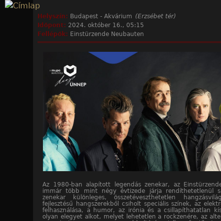
Jump to navigation
Helyszín:
Budapest - Akvárium
(Erzsébet tér)
Időpont:
2024. október 16., 05:15
Fellépők:
Einstürzende Neubauten
Az 1980-ban alapított legendás zenekar, az Einstürzen
immár több mint négy évtizede járja rendíthetetlenül sa
zenekar különleges, összetéveszthetetlen hangzásvil
fejlesztésű hangszerekből csiholt speciális színek, az elekt
felhasználása, a humor, az irónia és a csillapíthatatlan kí
olyan elegyet alkot, melyet lehetetlen a rockzenére, az alte