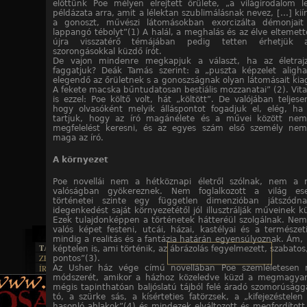
előttünk Poe mélyen elrejtett őrülete, „a világirodalom l
példázata arra, amit a lélektan szublimálásnak nevez, […] ki
a gonoszt, művészi látomásokban exorcizálta démonjait
lappangó tébolyt”(1) A halál, a meghalás és az élve eltemett
újra visszatérő témájában pedig tetten érhetjük 
szorongásokkal küzdő írót.
De vajon mindenre megkapjuk a választ, ha az életrajz
faggatjuk? Deák Tamás szerint: a „puszta képzelet aligha
elegendő az őrületnek s a gonoszságnak olyan látomásait kiag
A fekete macska bűntudatosan bestiális mozzanatai” (2). Vit
is ezzel: Poe költő volt, hát „költött”. De valójában teljes
hogy olvasóként melyik álláspontot fogadjuk el, elég, ha
tartjuk, hogy az író magánélete és a művei között nem 
megfelelést keresni, és az egyes szám első személy nem 
maga az író.
A környezet
Poe novellái nem a hétköznapi életről szólnak, nem a 
valóságban gyökereznek. Nem foglalkozott a világ ese
történetei szinte egy független dimenzióban játszódn
idegenkedést saját környezetétől jól illusztrálják műveinek kü
Ezek tulajdonképpen a történetek hátteréül szolgálnak. Nem
valós képet festeni, utcái, házai, kastélyai és a természet
mindig a realitás és a fantázia határán egyensúlyoznak. Ám,
TAJTÉKOS LAPOK
képtelen is, ami történik, az ábrázolás fegyelmezett, szabato
ZENE
pontos”(3).
ÍRÁSOK
Az Usher ház vége című novellában Poe szemléletesen 
EGYÜTTESEK
módszerét, amikor a házhoz közeledve küzd a megmagyará
BOSZORKÁNYKONYHA
IRODALOM
INTERJÚK
mégis tapinthatóan baljóslatú tájból felé áradó szomorúságg
FEKETE HUMOR
FILM
FORDÍTÁSOK
tó, a szürke sás, a kísérteties fatörzsek, a „kifejezéstele
KÉPES
MŰVÉSZET
hasonló ablakok”(4) és mindezek elváltozott és megfordítot