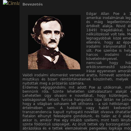
Jump to navigation
Bevezetés
Edgar Allan Poe a 1
amerikai irodalmának le
és máig legellentmon
értékelt alakja. Rövid é
1849) tragédiákkal, bo
nélkülözéssel volt tele. Mé
legnagyobbak közé emel
ellenére, hogy az éppe
irodalmi irányvonaltól t
sőt, Poe szembe is hel
harcos irodalmi naci
követelményeivel. 
nemcsak hogy hiá
erkölcsnemesítő szán
írásai egyenesen amoráli
Valódi irodalmi elismerést verseivel aratta, hírnevét azonba
misztikus és bizarr rémtörténeteinek köszönheti, melyek
nyitottak meg a prózaírás számára.
Érdemes végiggondolni, mit adott Poe az utókornak, mil
bennünk róla. Szinte lehetetlen szétválasztani alakját
Lehetetlen úgy olvasni e novellákat, hogy különleges,
valóságosnak tetsző, furcsa hangulatú tájai láttán ne jutn
hogy a világban sohasem lelt otthonra - a szó hétköznapi 
értelmében sem. A haldokló vagy halott kedvesről
transzcendencia kapuit nyitogató novelláit olvasva óhatatlan
fiatalon elhunyt feleségére gondolunk, és talán az ő alakj
akkor is, amikor Poe egy inkább szellemi, mint testi lényb
szinte földöntúli szépséget. Az őrült tettek oly borzongatóan 
ábrázolása és e tettek elemzésének pengeéles logikája mögö