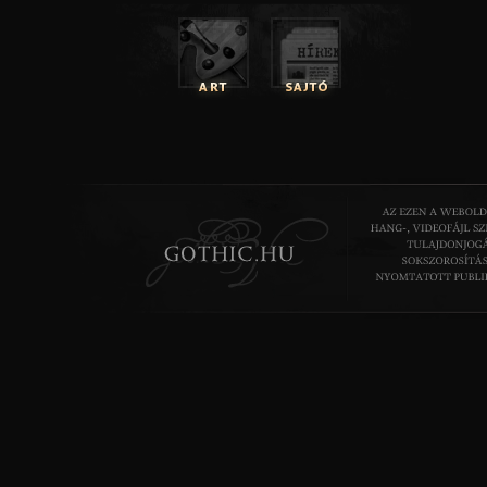
ábrázolva. „Élettani kív
és beteges szorongásár
jellemző, hogy bármenny
halálról, mindig az elhal
izgatta, a meghalás 
Műveiben a rettegés és a
szemben a szakszerű le
akár kívülről, akár belülr
kutatja az író a gyötrele
A szakszerűség egyrész
illúzióját kelti, másrészt
elemezni kezdi a helyzetet
pánikot, így lehetőség
novella kidolgozására. S
olyan narrátort, aki 
figyelve mesélné el a 
hősei mindig közvetlen 
kerülnek az iszonyattal.
„Kétségtelen, hogy
eltemettetés az el
legiszonyúbb végleteinek egyike.” –/20/ írja Poe Az elsiet
című novellában. Úgy meséli el a borzongató történeteket, 
vagy tudományos érdekességeket, de közben súlyos p
feszeget: hol végződik az élet, és hol kezdődik a halál, 
eközben a lélekkel?
Az Egy hordó amontillado-ban bosszúból falazza be áldozatát 
farsangi hangulat és a szerepjátszás kiválóan tereli el a 
különös részletekről, és nem is csodálkozunk, hogy az ál
kíváncsian és gyanútlanul követi gyilkosát az elhagyott pinc
A bosszú az áldozat részéről csak tréfának tűnik, de a farsang
iszonytató csend döbbenete váltja fel. Poe e novellában kitű
a szavakkal, mindvégig fenntartva a beszélgetés kétértelműs