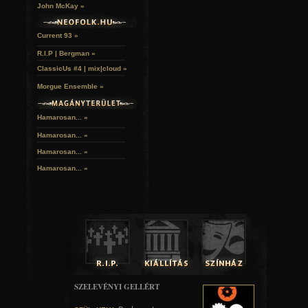
John McKay »
különleges légkört teremt, ahol senki sem az, akinek látszik.
Current 93 »
R.I.P | Bergman »
ClassicUs #4 | mix|cloud »
Morgue Ensemble »
Hamarosan... »
Hamarosan...
»
Hamarosan...
»
Hamarosan...
»
Eleonora történetében tetten érhetjük a r
természetszemléletét. A táj változásai azonban nem egyszer
vagy időbeli változások melyekben a szereplők érzel
SZELEVÉNYI GELLÉRT
kifejezésre, annál sokkal misztikusabbak. A felhő, mely „n
mélyebbre és mélyebbre szállt alá”(10) szinte beburkolta a s